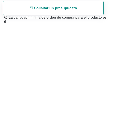
Solicitar un presupuesto
La cantidad mínima de orden de compra para el producto es
6.
Envío gratuíto
48/72 h a partir de 199 € (España peninsular)
Asesoramiento experto
958 122 543