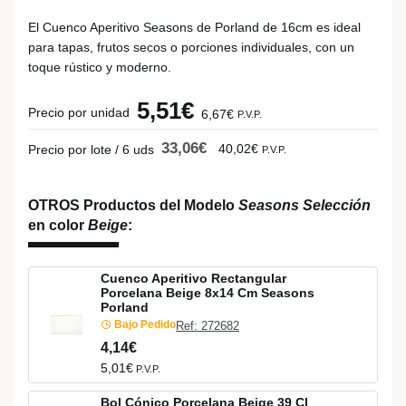
El Cuenco Aperitivo Seasons de Porland de 16cm es ideal
para tapas, frutos secos o porciones individuales, con un
toque rústico y moderno.
5,51€
Precio por unidad
6,67€
P.V.P.
33,06€
40,02€
Precio por lote / 6 uds
P.V.P.
OTROS Productos del Modelo
Seasons Selección
en color
Beige
:
Cuenco Aperitivo Rectangular
Porcelana Beige 8x14 Cm Seasons
Porland
Bajo Pedido
Ref: 272682
4,14€
5,01€
P.V.P.
Bol Cónico Porcelana Beige 39 Cl