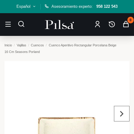
Español
Asesoramiento experto:
958 122 543
0
Inicio
Vajillas
Cuencos
Cuenco Aperitivo Rectangular Porcelana Beige
16 Cm Seasons Porland