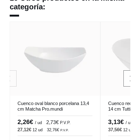
categoría:
Cuenco oval blanco porcelana 13,4
Cuenco redondo
cm Matcha Pro.mundi
14 cm Tutti Pro
2,26€
3,13€
2,73€
3
/ ud
P.V.P.
/ ud
27,12€
37,56€
12 ud
32,76€
12 ud
4
P.V.P.