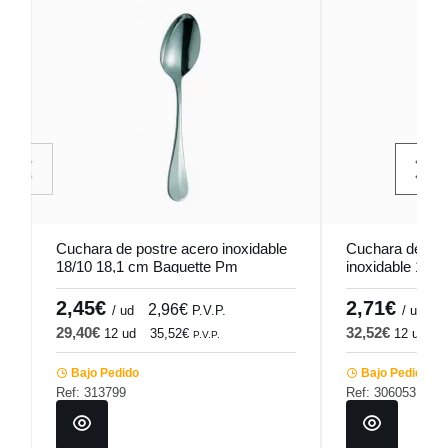
Cuchara de postre acero inoxidable
Cuchara de mes
18/10 18,1 cm Baguette Pm
inoxidable 18/
Pro.mundi
Pvd Negro Pro
2,45€
2,71€
2,96€
3
/ ud
P.V.P.
/ ud
29,40€
32,52€
12 ud
35,52€
12 ud
3
P.V.P.
Bajo Pedido
Bajo Pedido
Ref: 313799
Ref: 306053