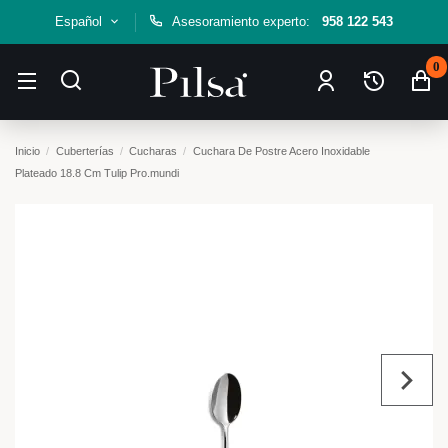
Español
Asesoramiento experto:
958 122 543
0
Inicio
Cuberterías
Cucharas
Cuchara De Postre Acero Inoxidable
Plateado 18.8 Cm Tulip Pro.mundi