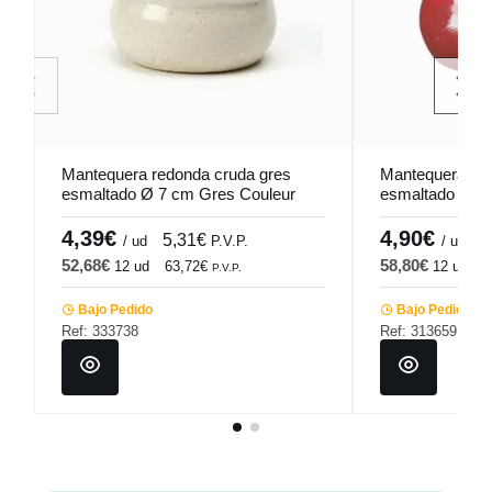
Mantequera redonda cruda gres
Mantequera red
esmaltado Ø 7 cm Gres Couleur
esmaltado Ø 7
Pro.mundi
Pro.mundi
4,39€
4,90€
5,31€
5
/ ud
P.V.P.
/ ud
52,68€
58,80€
12 ud
63,72€
12 ud
7
P.V.P.
Bajo Pedido
Bajo Pedido
Ref: 333738
Ref: 313659