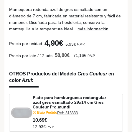
Mantequera redonda azul de gres esmaltado con un
diámetro de 7 cm, fabricada en material resistente y fácil de
mantener. Diseñada para la hostelería, conserva la
mantequilla a la temperatura ideal...
más información
4,90€
Precio por unidad
5,93€
P.V.P.
58,80€
71,16€
Precio por lote / 12 uds
P.V.P.
OTROS Productos del Modelo
Gres Couleur
en
color
Azul
:
Plato para hamburguesa rectangular
azul gres esmaltado 29x14 cm Gres
Couleur Pro.mundi
Bajo Pedido
Ref: 313333
10,69€
12,93€
P.V.P.