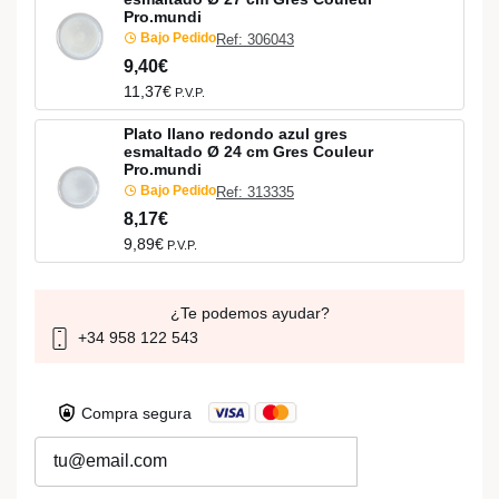
Pro.mundi
Bajo Pedido
Ref: 306043
9,40€
11,37€
P.V.P.
Plato llano redondo azul gres
esmaltado Ø 24 cm Gres Couleur
Pro.mundi
Bajo Pedido
Ref: 313335
8,17€
9,89€
P.V.P.
¿Te podemos ayudar?
+34 958 122 543
Compra segura