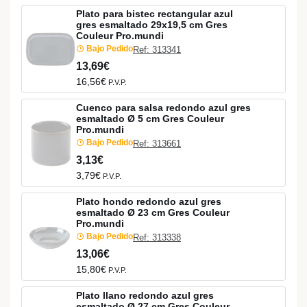
Plato para bistec rectangular azul
gres esmaltado 29x19,5 cm Gres
Couleur Pro.mundi
Bajo Pedido
Ref: 313341
13,69€
16,56€
P.V.P.
Cuenco para salsa redondo azul gres
esmaltado Ø 5 cm Gres Couleur
Pro.mundi
Bajo Pedido
Ref: 313661
3,13€
3,79€
P.V.P.
Plato hondo redondo azul gres
esmaltado Ø 23 cm Gres Couleur
Pro.mundi
Bajo Pedido
Ref: 313338
13,06€
15,80€
P.V.P.
Plato llano redondo azul gres
esmaltado Ø 27 cm Gres Couleur