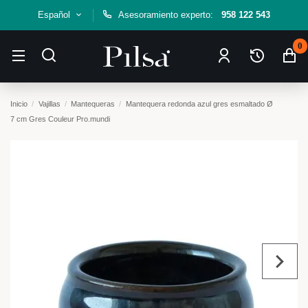
Español
Asesoramiento experto:
958 122 543
0
Inicio
Vajillas
Mantequeras
Mantequera redonda azul gres esmaltado Ø
7 cm Gres Couleur Pro.mundi