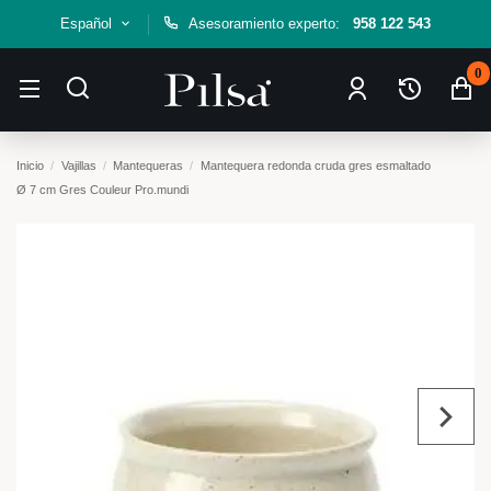
Español
Asesoramiento experto:
958 122 543
0
Inicio
Vajillas
Mantequeras
Mantequera redonda cruda gres esmaltado
Ø 7 cm Gres Couleur Pro.mundi