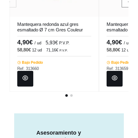
Mantequera redonda azul gres
Mantequera red
esmaltado Ø 7 cm Gres Couleur
esmaltado Ø 7
Pro.mundi
Pro.mundi
4,90€
4,90€
5,93€
5
/ ud
P.V.P.
/ ud
58,80€
58,80€
12 ud
71,16€
12 ud
7
P.V.P.
Bajo Pedido
Bajo Pedido
Ref: 313660
Ref: 313659
Asesoramiento y