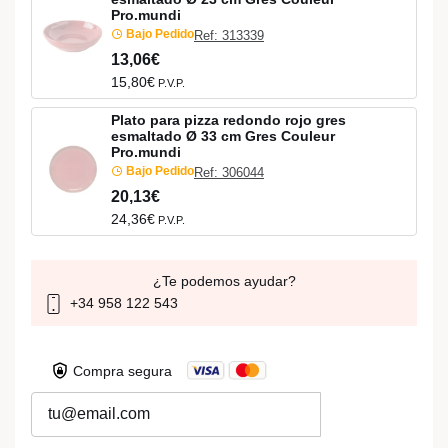
Pro.mundi
Bajo Pedido
Ref: 313339
13,06€
15,80€
P.V.P.
Plato para pizza redondo rojo gres
esmaltado Ø 33 cm Gres Couleur
Pro.mundi
Bajo Pedido
Ref: 306044
20,13€
24,36€
P.V.P.
¿Te podemos ayudar?
+34 958 122 543
Compra segura