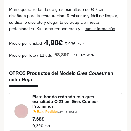
Mantequera redonda de gres esmaltado de Ø 7 cm,
diseñada para la restauración. Resistente y fácil de limpiar,
su diseño discreto y elegante se adapta a mesas
profesionales. Su forma redondeada y...
más información
4,90€
Precio por unidad
5,93€
P.V.P.
58,80€
71,16€
Precio por lote / 12 uds
P.V.P.
OTROS Productos del Modelo
Gres Couleur
en
color
Rojo
:
Plato hondo redondo rojo gres
esmaltado Ø 21 cm Gres Couleur
Pro.mundi
Bajo Pedido
Ref: 310964
7,68€
9,29€
P.V.P.