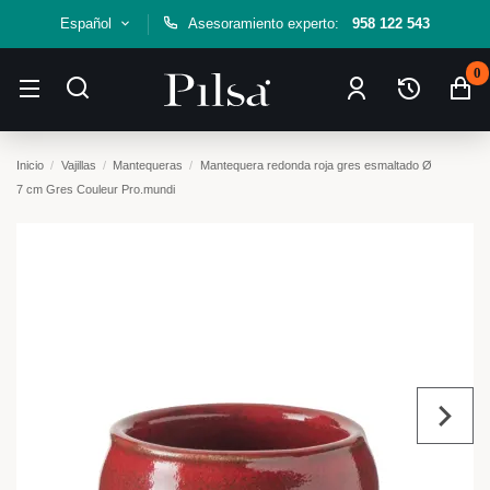
Español
Asesoramiento experto:
958 122 543
0
Inicio
Vajillas
Mantequeras
Mantequera redonda roja gres esmaltado Ø
7 cm Gres Couleur Pro.mundi