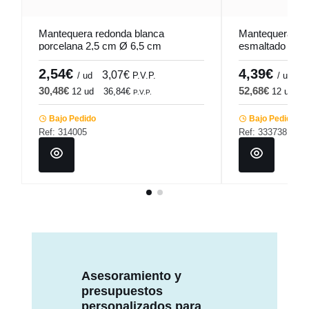
Mantequera redonda blanca
Mantequera red
porcelana 2,5 cm Ø 6,5 cm
esmaltado Ø 7
Pro.mundi
Pro.mundi
2,54€
4,39€
3,07€
5
/ ud
P.V.P.
/ ud
30,48€
52,68€
12 ud
36,84€
12 ud
6
P.V.P.
Bajo Pedido
Bajo Pedido
Ref: 314005
Ref: 333738
Asesoramiento y
presupuestos
personalizados para