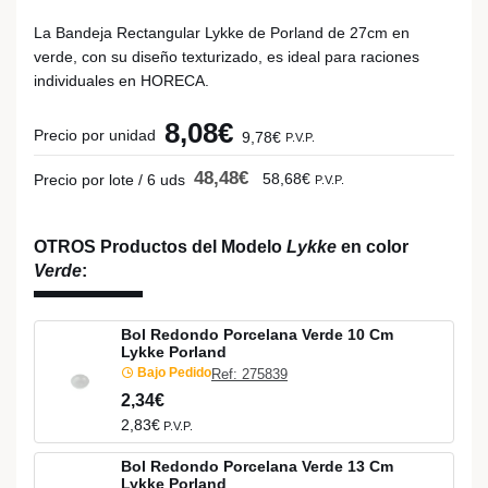
La Bandeja Rectangular Lykke de Porland de 27cm en
verde, con su diseño texturizado, es ideal para raciones
individuales en HORECA.
8,08€
Precio por unidad
9,78€
P.V.P.
48,48€
58,68€
Precio por lote / 6 uds
P.V.P.
OTROS Productos del Modelo
Lykke
en color
Verde
:
Bol Redondo Porcelana Verde 10 Cm
Lykke Porland
Bajo Pedido
Ref: 275839
2,34€
2,83€
P.V.P.
Bol Redondo Porcelana Verde 13 Cm
Lykke Porland