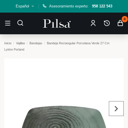
Español
Asesoramiento experto:
958 122 543
0
Inicio
Vajillas
Bandejas
Bandeja Rectangular Porcelana Verde 27 Cm
Lykke Porland