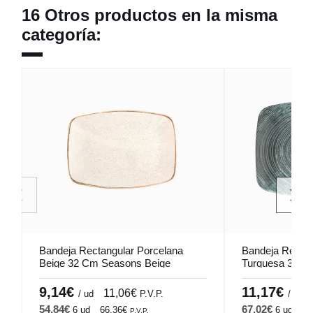
16 Otros productos en la misma
categoría:
Bandeja Rectangular Porcelana
Bandeja Rectan
Beige 32 Cm Seasons Beige
Turquesa 32 C
Porland
9,14€
11,17€
11,06€
/ ud
P.V.P.
/ ud
54,84€
67,02€
6 ud
66,36€
6 ud
81
P.V.P.