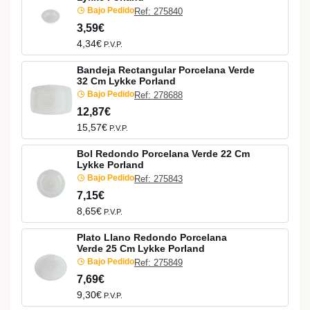
Bajo Pedido
Ref: 275840
3,59€
4,34€
P.V.P.
Bandeja Rectangular Porcelana Verde
32 Cm Lykke Porland
Bajo Pedido
Ref: 278688
12,87€
15,57€
P.V.P.
Bol Redondo Porcelana Verde 22 Cm
Lykke Porland
Bajo Pedido
Ref: 275843
7,15€
8,65€
P.V.P.
Plato Llano Redondo Porcelana
Verde 25 Cm Lykke Porland
Bajo Pedido
Ref: 275849
7,69€
9,30€
P.V.P.