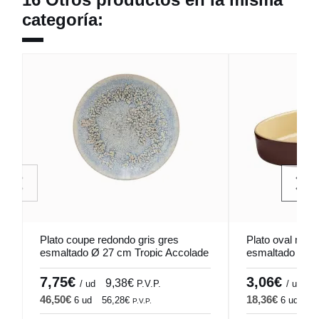
categoría:
Plato coupe redondo gris gres
Plato oval marr
esmaltado Ø 27 cm Tropic Accolade
esmaltado 16,
7,75€
3,06€
9,38€
3
/ ud
P.V.P.
/ ud
46,50€
18,36€
6 ud
56,28€
6 ud
22
P.V.P.