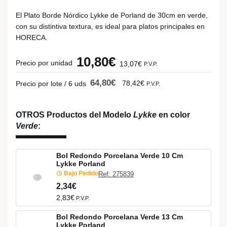
El Plato Borde Nórdico Lykke de Porland de 30cm en verde,
con su distintiva textura, es ideal para platos principales en
HORECA.
10,80€
Precio por unidad
13,07€
P.V.P.
64,80€
78,42€
Precio por lote / 6 uds
P.V.P.
OTROS Productos del Modelo
Lykke
en color
Verde
:
Bol Redondo Porcelana Verde 10 Cm
Lykke Porland
Bajo Pedido
Ref: 275839
2,34€
2,83€
P.V.P.
Bol Redondo Porcelana Verde 13 Cm
Lykke Porland