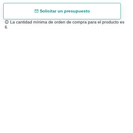
Solicitar un presupuesto
La cantidad mínima de orden de compra para el producto es
6.
Envío gratuíto
48/72 h a partir de 199 € (España peninsular)
Asesoramiento experto
958 122 543