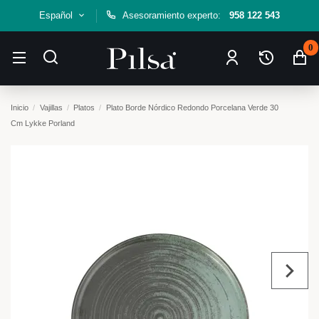
Español
Asesoramiento experto:
958 122 543
0
Inicio
Vajillas
Platos
Plato Borde Nórdico Redondo Porcelana Verde 30
Cm Lykke Porland