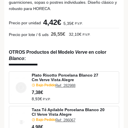
guarniciones, sopas o postres individuales. Diseño clásico y
robusto para HORECA.
4,42€
Precio por unidad
5,35€
P.V.P.
26,55€
32,10€
Precio por lote / 6 uds
P.V.P.
OTROS Productos del Modelo
Verve
en color
Blanco
:
Plato Risotto Porcelana Blanco 27
Cm Verve Vista Alegre
Bajo Pedido
Ref: 282988
7,38€
8,93€
P.V.P.
Taza Té Apilable Porcelana Blanco 20
Cl Verve Vista Alegre
Bajo Pedido
Ref: 286067
4,98€