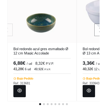
Bol redondo azul gres esmaltado Ø
Bol redondo bla
12 cm Magic Accolade
Ø 13 cm Amery
6,88€
3,36€
8,32€
4
/ ud
P.V.P.
/ ud
41,28€
40,32€
6 ud
49,92€
12 ud
4
P.V.P.
Bajo Pedido
Bajo Pedido
Ref: 313681
Ref: 333943