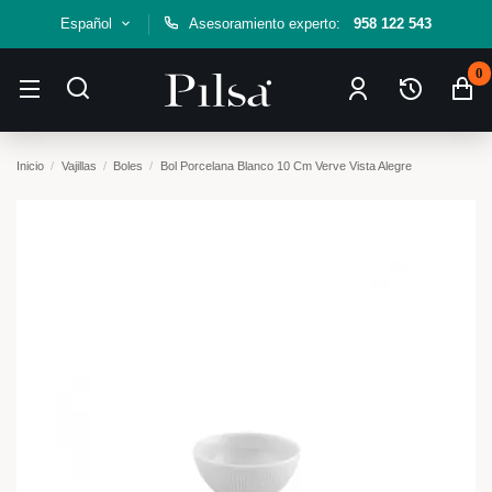
Español
Asesoramiento experto:
958 122 543
0
Inicio
Vajillas
Boles
Bol Porcelana Blanco 10 Cm Verve Vista Alegre