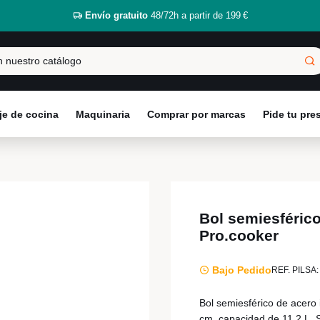
Envío gratuito
48/72h a partir de 199 €
e de cocina
Maquinaria
Comprar por marcas
Pide tu pr
Bol semiesférico
Pro.cooker
Bajo Pedido
REF. PILSA:
Bol semiesférico de acero 
cm, capacidad de 11,2 L. 