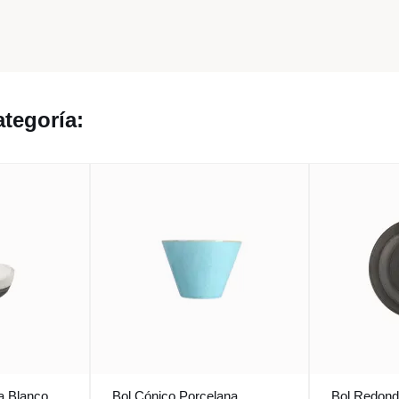
tegoría:
a Blanco
Bol Cónico Porcelana
Bol Redond