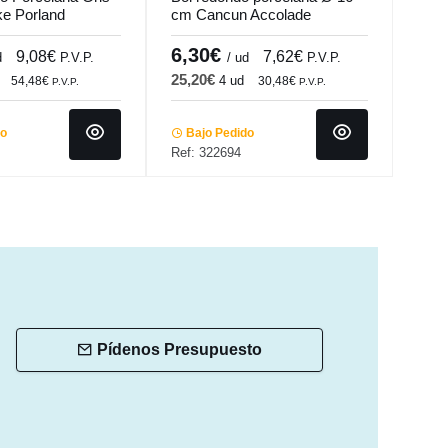
e Porland
cm Cancun Accolade
porc
Pro.
6,30€
3,
9,08€
7,62€
d
P.V.P.
/ ud
P.V.P.
25,20€
21,
4 ud
54,48€
30,48€
P.V.P.
P.V.P.
do
Bajo Pedido
Ba
Ref: 322694
Ref:
Pídenos Presupuesto