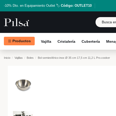
-10% Dto. en Equipamiento Outlet 🏷️
Código: OUTLET10
Productos
Vajilla
Cristalería
Cubertería
Menaj
Inicio
Vajillas
Boles
Bol semiesférico inox Ø 35 cm 17,5 cm 11,2 L Pro.cooker