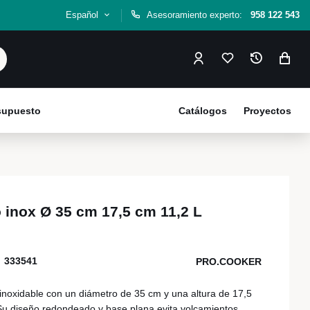
Español
Asesoramiento experto:
958 122 543
esupuesto
Catálogos
Proyectos
 inox Ø 35 cm 17,5 cm 11,2 L
333541
PRO.COOKER
inoxidable con un diámetro de 35 cm y una altura de 17,5
Su diseño redondeado y base plana evita volcamientos,