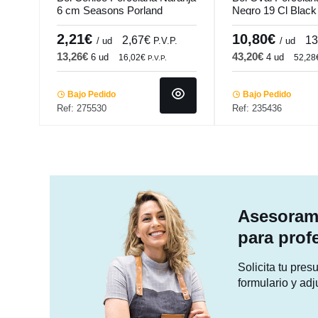
6 cm Seasons Porland
Negro 19 Cl Black
Tableswing
2,21€
10,80€
2,67€
13
/ ud
P.V.P.
/ ud
13,26€
43,20€
6 ud
4 ud
16,02€
52,28
P.V.P.
Bajo Pedido
Bajo Pedido
Ref: 275530
Ref: 235436
Asesorami
para prof
Solicita tu pre
formulario y adj