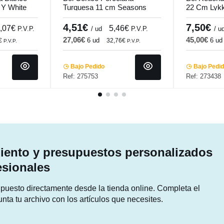
 Y White
Turquesa 11 cm Seasons
22 Cm Lykk
Porland
4,51€
7,50€
,07€
5,46€
P.V.P.
/ ud
P.V.P.
/ u
27,06€
45,00€
6 ud
6 ud
€
32,76€
P.V.P.
P.V.P.
Bajo Pedido
Bajo Pedi
Ref: 275753
Ref: 273438
ento y presupuestos personalizados
esionales
supuesto directamente desde la tienda online. Completa el
unta tu archivo con los artículos que necesites.