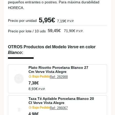
pequeños entrantes o postres. Para máxima durabilidad
HORECA.
5,95€
Precio por unidad
7,19€
P.V.P.
59,45€
71,90€
Precio por lote / 10 uds
P.V.P.
OTROS Productos del Modelo
Verve
en color
Blanco
:
Plato Risotto Porcelana Blanco 27
Cm Verve Vista Alegre
Bajo Pedido
Ref: 282988
7,38€
8,93€
P.V.P.
Taza Té Apilable Porcelana Blanco 20
Cl Verve Vista Alegre
Bajo Pedido
Ref: 286067
4,98€