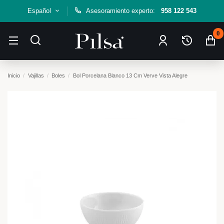
Español
Asesoramiento experto:
958 122 543
0
Inicio
Vajillas
Boles
Bol Porcelana Blanco 13 Cm Verve Vista Alegre