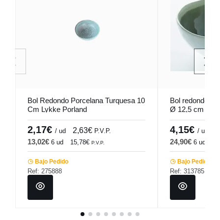
Bol Redondo Porcelana Turquesa 10
Bol redondo gri
Cm Lykke Porland
Ø 12,5 cm Wint
2,17€
4,15€
2,63€
5
/ ud
P.V.P.
/ ud
13,02€
24,90€
6 ud
15,78€
6 ud
30
P.V.P.
Bajo Pedido
Bajo Pedido
Ref: 275888
Ref: 313785