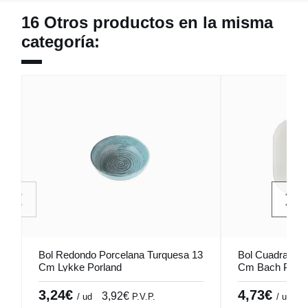
16 Otros productos en la misma
categoría:
Bol Redondo Porcelana Turquesa 13
Bol Cuadrado P
Cm Lykke Porland
Cm Bach Porla
3,24€
4,73€
3,92€
5
/ ud
P.V.P.
/ ud