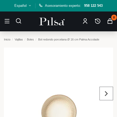
Español
Asesoramiento experto:
958 122 543
0
Inicio
Vajillas
Boles
Bol redondo porcelana Ø 16 cm Palma Accolade