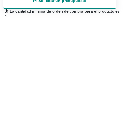
Solicitar un presupuesto
La cantidad mínima de orden de compra para el producto es
4.
Envío gratuíto
48/72 h a partir de 199 € (España peninsular)
Asesoramiento experto
958 122 543