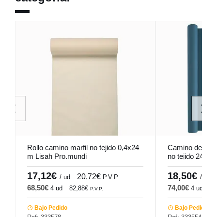
Rollo camino marfil no tejido 0,4x24
Camino desecha
m Lisah Pro.mundi
no tejido 24x0,
17,12€
18,50€
20,72€
/ ud
P.V.P.
/ ud
68,50€
74,00€
4 ud
82,88€
4 ud
89
P.V.P.
Bajo Pedido
Bajo Pedido