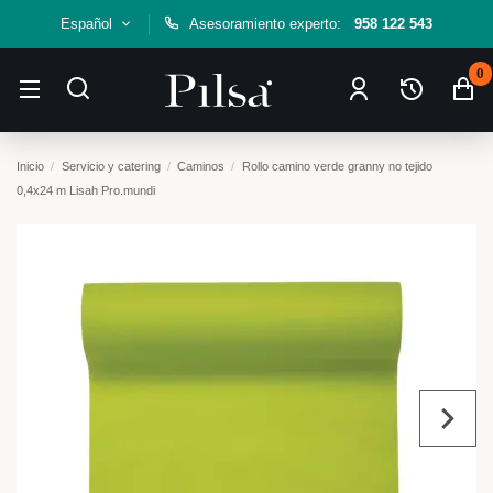
Español
Asesoramiento experto:
958 122 543
0
Inicio
Servicio y catering
Caminos
Rollo camino verde granny no tejido
0,4x24 m Lisah Pro.mundi