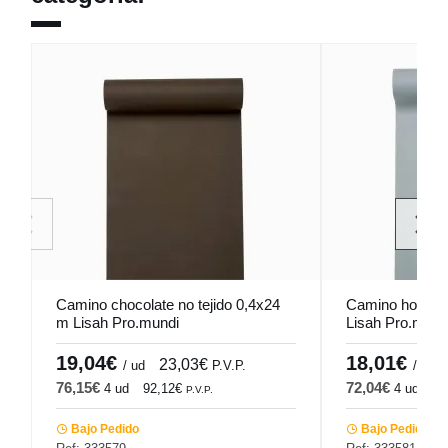
Camino chocolate no tejido 0,4x24
Camino hormigó
m Lisah Pro.mundi
Lisah Pro.mund
19,04€
18,01€
23,03€
/ ud
P.V.P.
/ ud
76,15€
72,04€
4 ud
92,12€
4 ud
87
P.V.P.
Bajo Pedido
Bajo Pedido