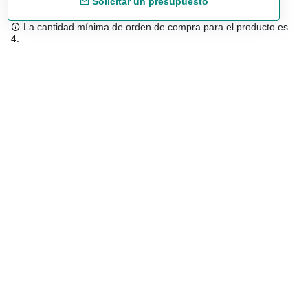
Solicitar un presupuesto
La cantidad mínima de orden de compra para el producto es
4.
Envío gratuíto
48/72 h a partir de 199 € (España peninsular)
Asesoramiento experto
958 122 543