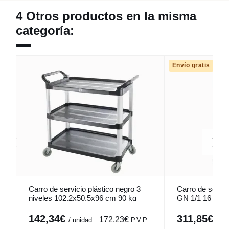
4 Otros productos en la misma
categoría:
Envío gratis
Carro de servicio plástico negro 3
Carro de servic
niveles 102,2x50,5x96 cm 90 kg
GN 1/1 16 nive
Pro.cooker
142,34€
311,85€
172,23€
/ unidad
P.V.P.
/ un