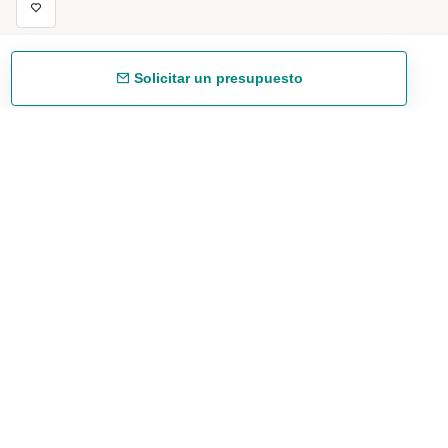
Solicitar un presupuesto
Envío gratuíto
48/72 h a partir de 199 € (España peninsular)
Asesoramiento experto