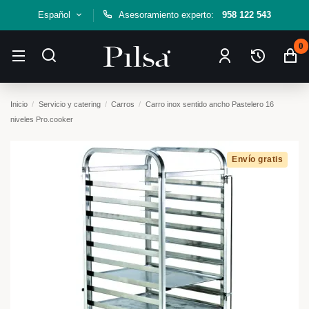
Español
Asesoramiento experto:
958 122 543
0
Inicio
Servicio y catering
Carros
Carro inox sentido ancho Pastelero 16
niveles Pro.cooker
Envío gratis