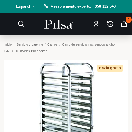
Español
Asesoramiento experto:
958 122 543
0
Inicio
Servicio y catering
Carros
Carro de servicio inox sentido ancho
GN 1/1 16 niveles Pro.cooker
Envío gratis