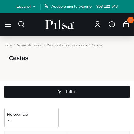
Español
Asesoramiento experto:
958 122 543
0
Inicio
Menaje de cocina
Contenedores y accesorios
Cestas
Cestas
Filtro
Relevancia