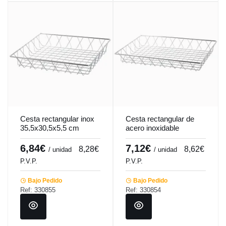
Cesta rectangular inox
Cesta rectangular de
35,5x30,5x5,5 cm
acero inoxidable
Pro.mundi
45,2x30,5x5,5 cm
Pro.mundi
6,84€
7,12€
8,28€
8,62€
/ unidad
/ unidad
P.V.P.
P.V.P.
Bajo Pedido
Bajo Pedido
Ref: 330855
Ref: 330854