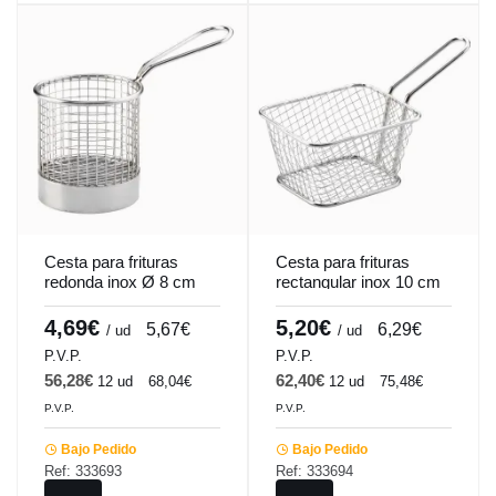
Cesta para frituras
Cesta para frituras
redonda inox Ø 8 cm
rectangular inox 10 cm
Pro.mundi
Pro.mundi
4,69€
5,20€
5,67€
6,29€
/ ud
/ ud
P.V.P.
P.V.P.
56,28€
62,40€
12 ud
68,04€
12 ud
75,48€
P.V.P.
P.V.P.
Bajo Pedido
Bajo Pedido
Ref: 333693
Ref: 333694