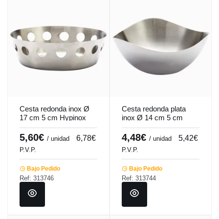
Cesta redonda inox Ø
Cesta redonda plata
17 cm 5 cm Hypinox
inox Ø 14 cm 5 cm
Pro.mundi
Hypinox Pro.mundi
5,60€
4,48€
6,78€
5,42€
/ unidad
/ unidad
P.V.P.
P.V.P.
Bajo Pedido
Bajo Pedido
Ref: 313746
Ref: 313744