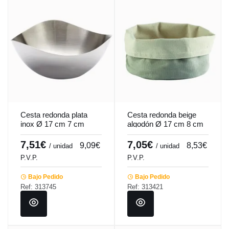
Cesta redonda plata
Cesta redonda beige
inox Ø 17 cm 7 cm
algodón Ø 17 cm 8 cm
Hypinox Pro.mundi
Artiss Pro.mundi
7,51€
7,05€
9,09€
8,53€
/ unidad
/ unidad
P.V.P.
P.V.P.
Bajo Pedido
Bajo Pedido
Ref: 313745
Ref: 313421