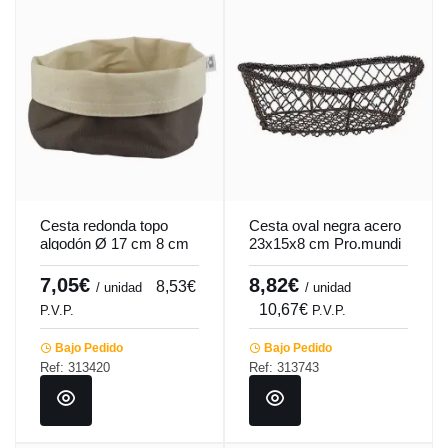
Cesta redonda topo
Cesta oval negra acero
algodón Ø 17 cm 8 cm
23x15x8 cm Pro.mundi
Artiss Pro.mundi
7,05€
8,82€
8,53€
/ unidad
/ unidad
10,67€
P.V.P.
P.V.P.
Bajo Pedido
Bajo Pedido
Ref: 313420
Ref: 313743