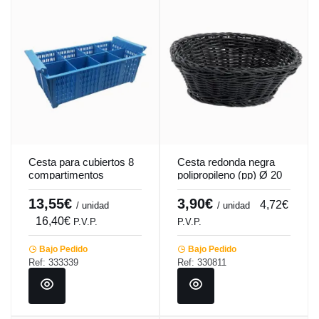
Cesta para cubiertos 8
Cesta redonda negra
compartimentos
polipropileno (pp) Ø 20
42,7x20,8x15,1 cm
cm 7 cm Twiggy
Pro.cooker
Pro.mundi
13,55€
3,90€
4,72€
/ unidad
/ unidad
16,40€
P.V.P.
P.V.P.
Bajo Pedido
Bajo Pedido
Ref: 333339
Ref: 330811