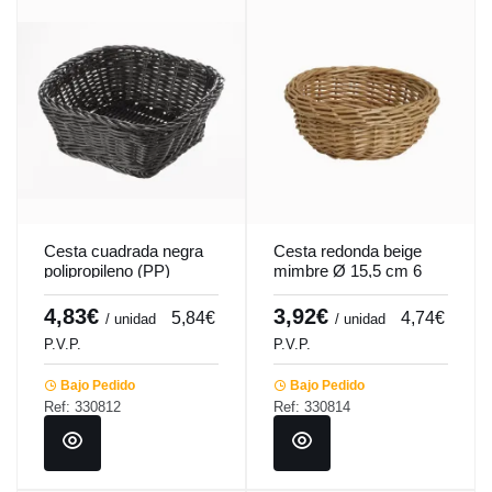
Cesta cuadrada negra
Cesta redonda beige
polipropileno (PP)
mimbre Ø 15,5 cm 6
19x19x7,6 cm Twiggy
cm Pro.mundi
Pro.mundi
4,83€
3,92€
5,84€
4,74€
/ unidad
/ unidad
P.V.P.
P.V.P.
Bajo Pedido
Bajo Pedido
Ref: 330812
Ref: 330814