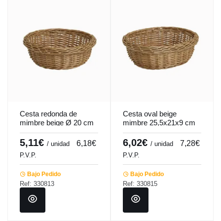
Cesta redonda de
Cesta oval beige
mimbre beige Ø 20 cm
mimbre 25,5x21x9 cm
7 cm Pro.mundi
Pro.mundi
5,11€
6,02€
6,18€
7,28€
/ unidad
/ unidad
P.V.P.
P.V.P.
Bajo Pedido
Bajo Pedido
Ref: 330813
Ref: 330815