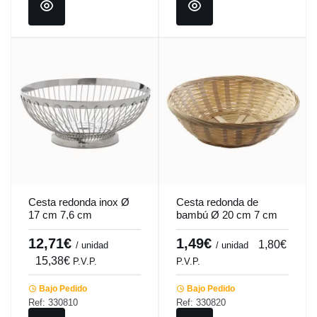
Cesta redonda inox Ø
Cesta redonda de
17 cm 7,6 cm
bambú Ø 20 cm 7 cm
Pro.mundi
Pro.mundi
12,71€
1,49€
1,80€
/ unidad
/ unidad
15,38€
P.V.P.
P.V.P.
Bajo Pedido
Bajo Pedido
Ref: 330810
Ref: 330820