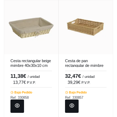
Cesta rectangular beige
Cesta de pan
mimbre 40x30x10 cm
rectangular de mimbre
Pro.mundi
60x39x13 cm
Pro.mundi
11,38€
32,47€
/ unidad
/ unidad
13,77€
39,29€
P.V.P.
P.V.P.
Bajo Pedido
Bajo Pedido
Ref: 330858
Ref: 330857