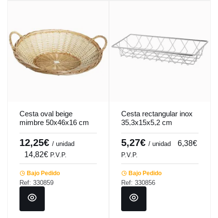
Cesta oval beige
Cesta rectangular inox
mimbre 50x46x16 cm
35,3x15x5,2 cm
Pro.mundi
Pro.mundi
12,25€
5,27€
6,38€
/ unidad
/ unidad
14,82€
P.V.P.
P.V.P.
Bajo Pedido
Bajo Pedido
Ref: 330859
Ref: 330856