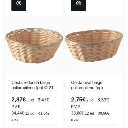
Cesta redonda beige
Cesta oval beige
polipropileno (pp) Ø 21
polipropileno (pp)
cm 6,5 cm Pro.mundi
23x15x6,5 cm
Pro.mundi
2,87€
2,75€
3,47€
3,33€
/ ud
/ ud
P.V.P.
P.V.P.
34,44€
33,00€
12 ud
41,64€
12 ud
39,96€
P.V.P.
P.V.P.