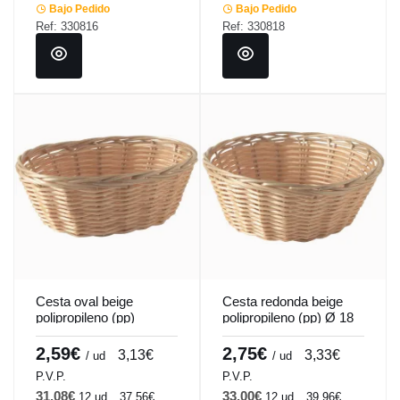
Bajo Pedido
Bajo Pedido
Ref: 330816
Ref: 330818
Cesta oval beige
Cesta redonda beige
polipropileno (pp)
polipropileno (pp) Ø 18
18,5x13x6,5 cm
cm 6,5 cm Pro.mundi
Pro.mundi
2,59€
2,75€
3,13€
3,33€
/ ud
/ ud
P.V.P.
P.V.P.
31,08€
33,00€
12 ud
37,56€
12 ud
39,96€