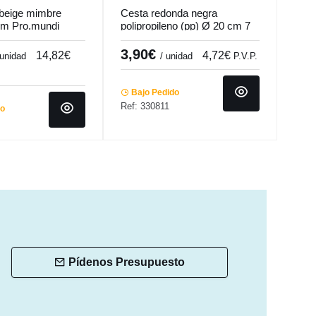
 beige mimbre
Cesta redonda negra
Cest
cm Pro.mundi
polipropileno (pp) Ø 20 cm 7
17 
cm Twiggy Pro.mundi
Pro.
3,90€
7,
14,82€
4,72€
 unidad
/ unidad
P.V.P.
Bajo Pedido
Ba
Ref: 330811
Ref:
do
Pídenos Presupuesto