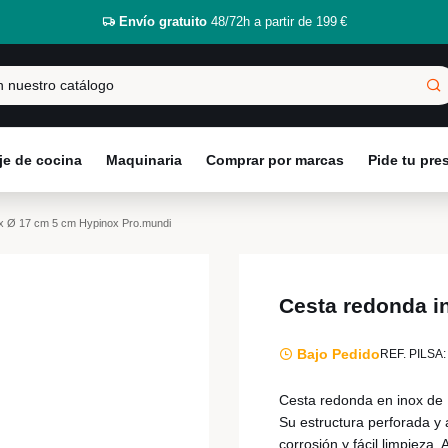
Envío gratuito
48/72h a partir de 199 €
e de cocina
Maquinaria
Comprar por marcas
Pide tu pr
ox Ø 17 cm 5 cm Hypinox Pro.mundi
Cesta redonda i
Bajo Pedido
REF. PILSA:
Cesta redonda en inox de 
Su estructura perforada y 
corrosión y fácil limpieza. 