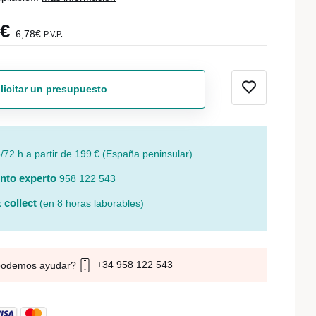
0€
6,78€
P.V.P.
licitar un presupuesto
/72 h a partir de 199 € (España peninsular)
nto experto
958 122 543
 collect
(en 8 horas laborables)
+34 958 122 543
podemos ayudar?