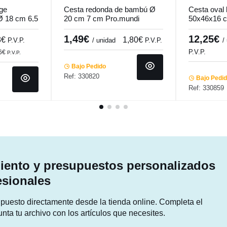
ge
Cesta redonda de bambú Ø
Cesta oval
 Ø 18 cm 6,5
20 cm 7 cm Pro.mundi
50x46x16 
1,49€
12,25€
3€
1,80€
P.V.P.
/ unidad
P.V.P.
/
P.V.P.
96€
P.V.P.
Bajo Pedido
Ref: 330820
Bajo Pedi
Ref: 330859
ento y presupuestos personalizados
esionales
supuesto directamente desde la tienda online. Completa el
unta tu archivo con los artículos que necesites.