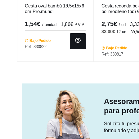
Cesta oval bambú 19,5x15x6
Cesta redonda bei
cm Pro.mundi
polipropileno (pp)
cm Pro.mundi
1,54€
2,75€
1,86€
3,3
/ unidad
P.V.P.
/ ud
33,00€
12 ud
39,
Bajo Pedido
Ref: 330822
Bajo Pedido
Ref: 330817
Asesorami
para prof
Solicita tu pre
formulario y adj