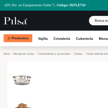
-10% Dto. en Equipamiento Outlet 🏷️
Código: OUTLET10
Productos
Vajilla
Cristalería
Cubertería
Menaj
Inicio
Menaje de cocina
Contenedores y accesorios
Cestas
Cesta redonda in