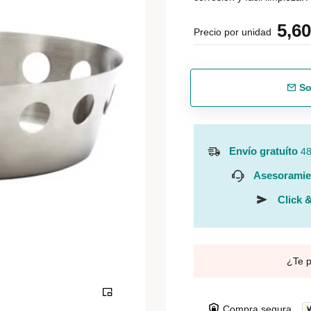
5,6
Precio por unidad
So
Envío gratuíto
48
Asesoramie
Click &
¿Te 
Compra segura