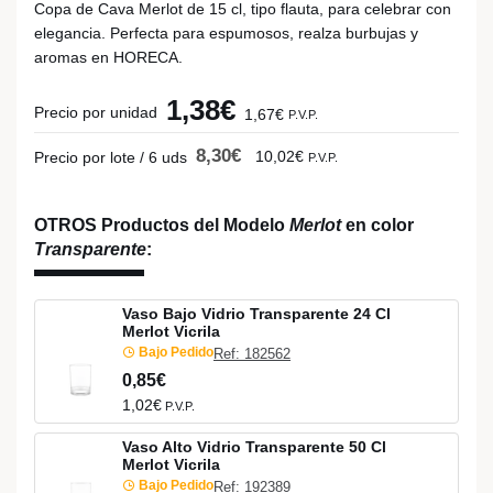
Copa de Cava Merlot de 15 cl, tipo flauta, para celebrar con
elegancia. Perfecta para espumosos, realza burbujas y
aromas en HORECA.
1,38€
Precio por unidad
1,67€
P.V.P.
8,30€
10,02€
Precio por lote / 6 uds
P.V.P.
OTROS Productos del Modelo
Merlot
en color
Transparente
:
Vaso Bajo Vidrio Transparente 24 Cl
Merlot Vicrila
Bajo Pedido
Ref: 182562
0,85€
1,02€
P.V.P.
Vaso Alto Vidrio Transparente 50 Cl
Merlot Vicrila
Bajo Pedido
Ref: 192389