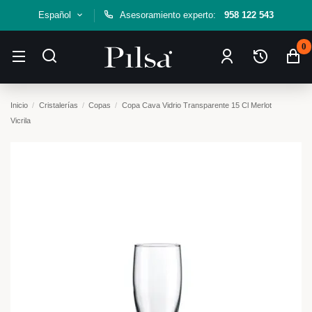
Español
Asesoramiento experto:
958 122 543
0
Inicio
Cristalerías
Copas
Copa Cava Vidrio Transparente 15 Cl Merlot
Vicrila