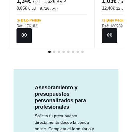
1,34€
1,03€
1,62€
1
/ ud
P.V.P.
/ ud
8,05€
12,40€
6 ud
9,72€
12 ud
1
P.V.P.
Bajo Pedido
Bajo Pedido
Ref: 176182
Ref: 180959
Asesoramiento y
presupuestos
personalizados para
profesionales
Solicita tu presupuesto
directamente desde la tienda
online. Completa el formulario y