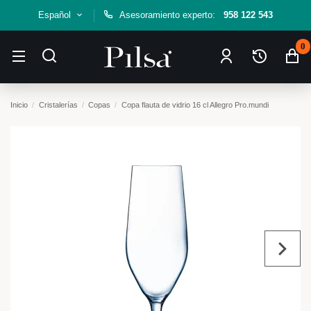
Español
Asesoramiento experto:
958 122 543
0
Inicio
Cristalerías
Copas
Copa flauta de vidrio 16 cl Allegro Pro.mundi