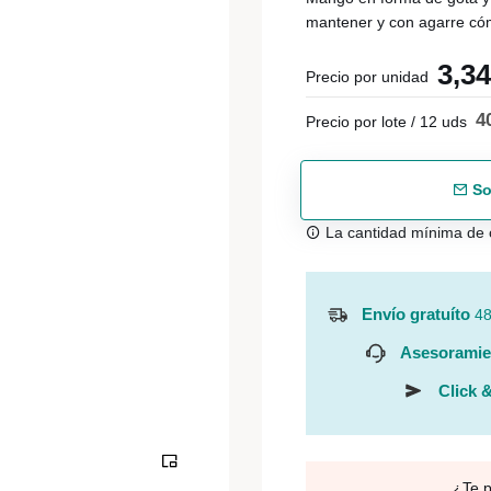
mantener y con agarre có
3,3
Precio por unidad
4
Precio por lote / 12 uds
So
La cantidad mínima de 
Envío gratuíto
48
Asesoramie
Click &
¿Te 