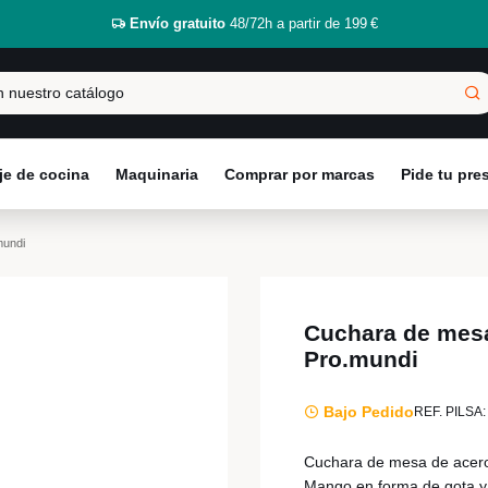
Envío gratuito
48/72h a partir de 199 €
e de cocina
Maquinaria
Comprar por marcas
Pide tu pr
mundi
Cuchara de mesa
Pro.mundi
Bajo Pedido
REF. PILSA:
Cuchara de mesa de acero 
Mango en forma de gota y a