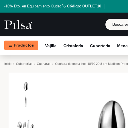
-10% Dto. en Equipamiento Outlet 🏷️
Código: OUTLET10
Productos
Vajilla
Cristalería
Cubertería
Menaj
Inicio
Cuberterías
Cucharas
Cuchara de mesa inox 18/10 20,8 cm Madison Pro.