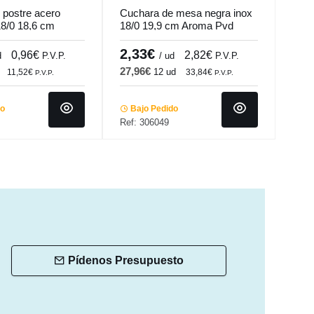
 postre acero
Cuchara de mesa negra inox
Cuch
18/0 18,6 cm
18/0 19,9 cm Aroma Pvd
Pro.
o.mundi
Negro Pro.mundi
2,33€
2,
0,96€
2,82€
d
P.V.P.
/ ud
P.V.P.
27,96€
12 ud
11,52€
33,84€
P.V.P.
P.V.P.
Ba
Ref:
do
Bajo Pedido
Ref: 306049
Pídenos Presupuesto