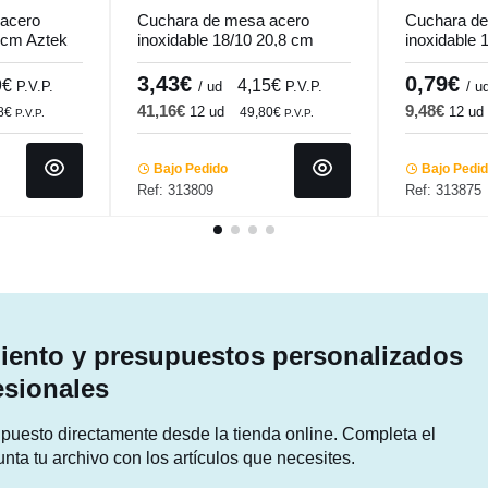
acero
Cuchara de mesa acero
Cuchara de
1 cm Aztek
inoxidable 18/10 20,8 cm
inoxidable 
Harmony Pro.mundi
Arobase Pr
3,43€
0,79€
9€
4,15€
P.V.P.
/ ud
P.V.P.
/ u
41,16€
9,48€
12 ud
12 ud
48€
49,80€
P.V.P.
P.V.P.
Bajo Pedido
Bajo Pedi
Ref: 313809
Ref: 313875
ento y presupuestos personalizados
esionales
supuesto directamente desde la tienda online. Completa el
unta tu archivo con los artículos que necesites.