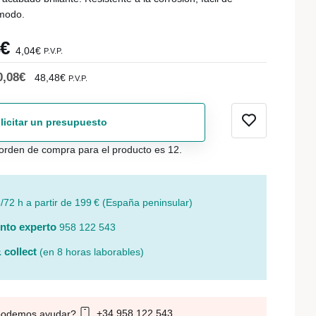
modo.
4€
4,04€
P.V.P.
0,08€
48,48€
P.V.P.
licitar un presupuesto
orden de compra para el producto es 12.
/72 h a partir de 199 € (España peninsular)
nto experto
958 122 543
 collect
(en 8 horas laborables)
+34 958 122 543
podemos ayudar?