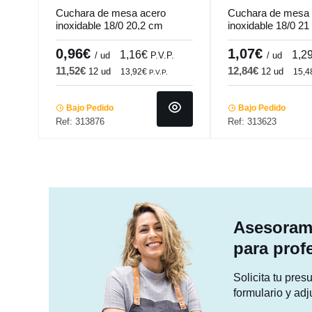
Cuchara de mesa acero
Cuchara de mesa 
inoxidable 18/0 20,2 cm
inoxidable 18/0 2
Arobase Pro.mundi
Pro.mundi
0,96€
1,07€
1,16€
1,2
/ ud
P.V.P.
/ ud
11,52€
12,84€
12 ud
12 ud
13,92€
15,
P.V.P.
Bajo Pedido
Bajo Pedido
Ref: 313876
Ref: 313623
Asesorami
para prof
Solicita tu pre
formulario y adj