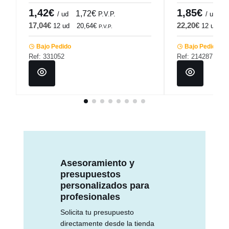
1,42€
1,85€
1,72€
2
/ ud
P.V.P.
/ ud
17,04€
22,20€
12 ud
20,64€
12 ud
2
P.V.P.
Bajo Pedido
Bajo Pedido
Ref: 331052
Ref: 214287
Asesoramiento y
presupuestos
personalizados para
profesionales
Solicita tu presupuesto
directamente desde la tienda