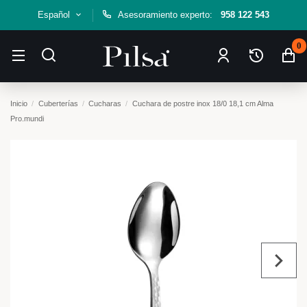
Español
Asesoramiento experto:
958 122 543
0
Inicio
Cuberterías
Cucharas
Cuchara de postre inox 18/0 18,1 cm Alma
Pro.mundi