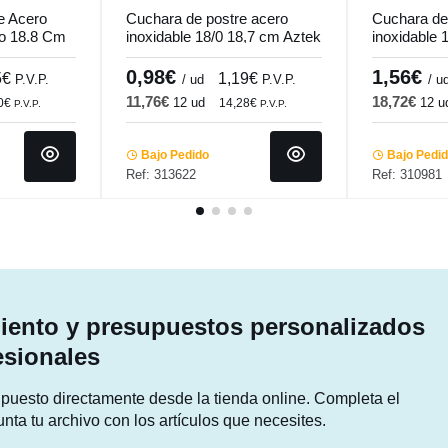
e Acero
Cuchara de postre acero
Cuchara de
do 18.8 Cm
inoxidable 18/0 18,7 cm Aztek
inoxidable 
Pro.mundi
Vieux Pari
0,98€
1,56€
5€
1,19€
P.V.P.
/ ud
P.V.P.
/ u
11,76€
18,72€
12 ud
12 u
00€
14,28€
P.V.P.
P.V.P.
Bajo Pedido
Bajo Pedi
Ref: 313622
Ref: 310981
ento y presupuestos personalizados
esionales
supuesto directamente desde la tienda online. Completa el
unta tu archivo con los artículos que necesites.