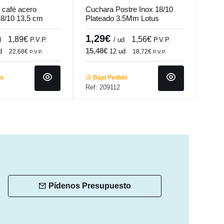
 café acero
Cuchara Postre Inox 18/10
Cuch
18/10 13,5 cm
Plateado 3.5Mm Lotus
20,7
s Pm Pro.mundi
Comas
1,29€
1,
1,89€
1,56€
d
P.V.P.
/ ud
P.V.P.
15,48€
12,
d
12 ud
22,68€
18,72€
P.V.P.
P.V.P.
do
Bajo Pedido
Ba
Ref: 209112
Ref:
Pídenos Presupuesto