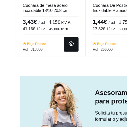
Cuchara de mesa acero
Cuchara De Postr
inoxidable 18/10 20,8 cm
Inoxidable Platea
Harmony Pro.mundi
Tulip Pro.mundi
3,43€
1,44€
4,15€
1,7
/ ud
P.V.P.
/ ud
41,16€
17,32€
12 ud
12 ud
49,80€
21,
P.V.P.
Bajo Pedido
Bajo Pedido
Ref: 313809
Ref: 266000
Asesorami
para prof
Solicita tu pre
formulario y adj