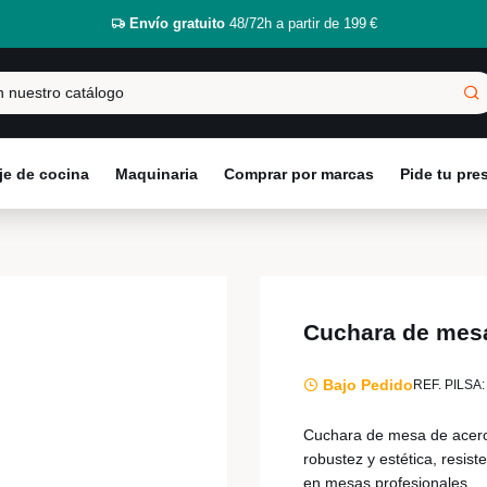
Envío gratuito
48/72h a partir de 199 €
e de cocina
Maquinaria
Comprar por marcas
Pide tu pr
Cuchara de mesa
Bajo Pedido
REF. PILSA:
Cuchara de mesa de acero 
robustez y estética, resis
en mesas profesionales.