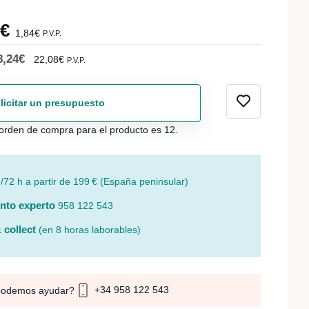
2€
1,84€
P.V.P.
8,24€
22,08€
P.V.P.
licitar un presupuesto
orden de compra para el producto es 12.
/72 h a partir de 199 € (España peninsular)
nto experto
958 122 543
 collect
(en 8 horas laborables)
+34 958 122 543
podemos ayudar?