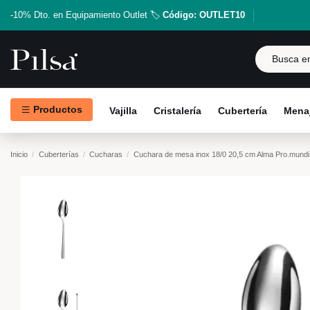
-10% Dto. en Equipamiento Outlet 🏷️
Código: OUTLET10
Productos
Vajilla
Cristalería
Cubertería
Menaj
Inicio
Cuberterías
Cucharas
Cuchara de mesa inox 18/0 20,5 cm Alma Pro.mundi