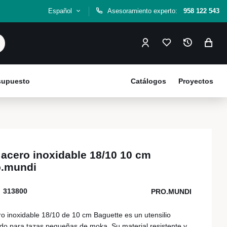
Español
Asesoramiento experto:
958 122 543
esupuesto
Catálogos
Proyectos
 acero inoxidable 18/10 10 cm
o.mundi
313800
PRO.MUNDI
o inoxidable 18/10 de 10 cm Baguette es un utensilio
ado para tazas pequeñas de moka. Su material resistente y