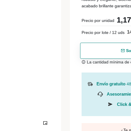
acabado brillante garantiz
1,1
Precio por unidad
1
Precio por lote / 12 uds
So
La cantidad mínima de 
Envío gratuíto
48
Asesoramie
Click &
¿Te 