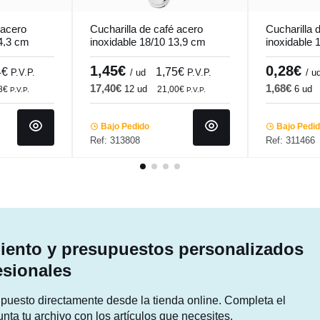
 acero
Cucharilla de café acero
Cucharilla 
14,3 cm
inoxidable 18/10 13,9 cm
inoxidable
i
Harmony Pro.mundi
Pro.mundi
1,45€
0,28€
4€
1,75€
P.V.P.
/ ud
P.V.P.
/ u
17,40€
1,68€
12 ud
6 ud
48€
21,00€
P.V.P.
P.V.P.
Bajo Pedido
Bajo Pedi
Ref: 313808
Ref: 311466
ento y presupuestos personalizados
esionales
supuesto directamente desde la tienda online. Completa el
unta tu archivo con los artículos que necesites.