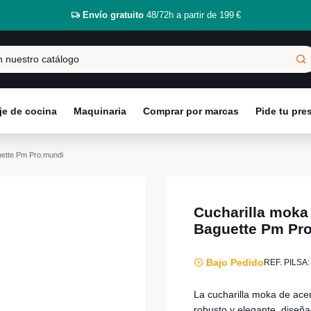
Envío gratuito
48/72h a partir de 199 €
e de cocina
Maquinaria
Comprar por marcas
Pide tu pr
uette Pm Pro.mundi
Cucharilla moka
Baguette Pm Pr
Bajo Pedido
REF. PILSA:
La cucharilla moka de acer
robusto y elegante, diseñ