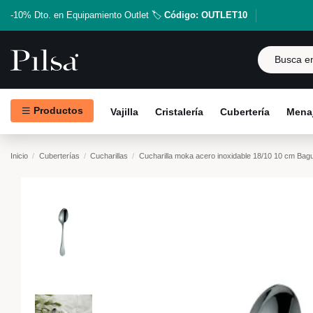
-10% Dto. en Equipamiento Outlet 🏷️
Código: OUTLET10
Productos
Vajilla
Cristalería
Cubertería
Menaj
Inicio
Cuberterías
Cucharillas
Cucharilla moka acero inoxidable 18/10 10 cm Bag