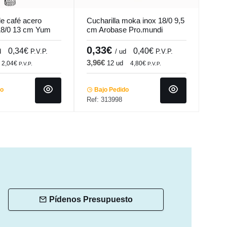
de café acero
Cucharilla moka inox 18/0 9,5
Cuch
 18/0 13 cm Yum
cm Arobase Pro.mundi
inox
Madi
0,33€
1,
0,34€
0,40€
d
P.V.P.
/ ud
P.V.P.
3,96€
23,
12 ud
2,04€
4,80€
P.V.P.
P.V.P.
do
Bajo Pedido
Ba
Ref: 313998
Ref:
Pídenos Presupuesto