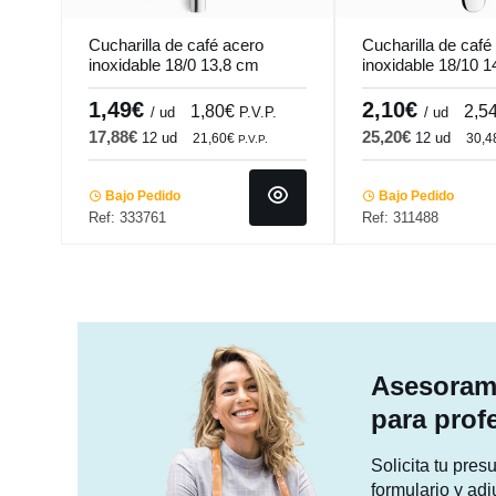
Cucharilla de café acero
Cucharilla de café
inoxidable 18/0 13,8 cm
inoxidable 18/10 
Riviera Pro.mundi
Madison Pro.mund
1,49€
2,10€
1,80€
2,5
/ ud
P.V.P.
/ ud
17,88€
25,20€
12 ud
12 ud
21,60€
30,
P.V.P.
Bajo Pedido
Bajo Pedido
Ref: 333761
Ref: 311488
Asesorami
para prof
Solicita tu pre
formulario y adj