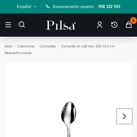
Español
Asesoramiento experto:
958 122 543
0
Inicio
Cuberterías
Cucharillas
Cucharilla de café inox 18/0 14,5 cm
Mineral Pro.mundi