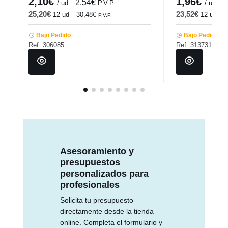
2,10€
1,96€
2,54€
2
/ ud
P.V.P.
/ ud
25,20€
23,52€
12 ud
30,48€
12 ud
2
P.V.P.
Bajo Pedido
Bajo Pedido
Ref: 306085
Ref: 313731
Asesoramiento y
presupuestos
personalizados para
profesionales
Solicita tu presupuesto
directamente desde la tienda
online. Completa el formulario y