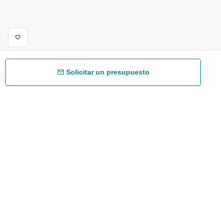
Solicitar un presupuesto
Envío gratuíto
48/72 h a partir de 199 € (España peninsular)