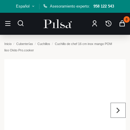
Español
Asesoramiento experto:
958 122 543
0
Inicio
Cuberterías
Cuchillos
Cuchillo de chef 16 cm inox mango POM
liso Okito Pro.cooker