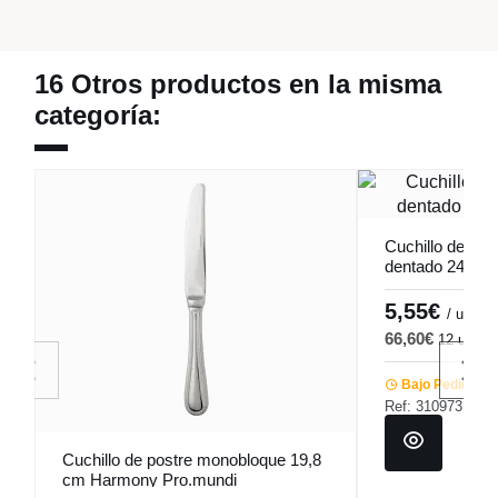
16 Otros productos en la misma
categoría:
Cuchillo de me
dentado 24,2 c
Pro.mundi
5,55€
6
/ ud
66,60€
12 ud
8
Bajo Pedido
Ref: 310973
Cuchillo de postre monobloque 19,8
cm Harmony Pro.mundi