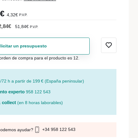
7€
4,32€
P.V.P.
2,84€
51,84€
P.V.P.
licitar un presupuesto
orden de compra para el producto es 12.
/72 h a partir de 199 € (España peninsular)
nto experto
958 122 543
 collect
(en 8 horas laborables)
+34 958 122 543
podemos ayudar?