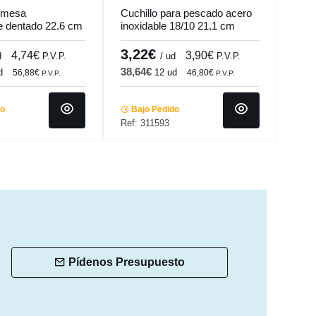
e mesa
Cuchillo para pescado acero
Cuch
 dentado 22,6 cm
inoxidable 18/10 21,1 cm
mono
undi
Wave Pro.mundi
cm 
Pro.
3,22€
3,
4,74€
3,90€
d
P.V.P.
/ ud
P.V.P.
38,64€
43,
d
12 ud
56,88€
46,80€
P.V.P.
P.V.P.
do
Bajo Pedido
Ba
Ref: 311593
Ref:
Pídenos Presupuesto