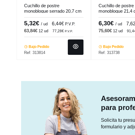
Cuchillo de postre
Cuchillo de postre
monobloque serrado 20,7 cm
monobloque 21,4 c
Vieux Paris Pm Pro.mundi
Pro.mundi
5,32€
6,30€
6,44€
7,6
/ ud
P.V.P.
/ ud
63,84€
75,60€
12 ud
12 ud
77,28€
91,
P.V.P.
Bajo Pedido
Bajo Pedido
Ref: 313814
Ref: 313738
Asesorami
para prof
Solicita tu pre
formulario y adj