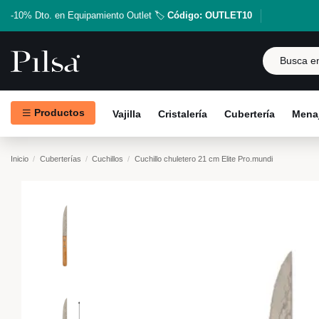
-10% Dto. en Equipamiento Outlet 🏷️
Código: OUTLET10
Productos
Vajilla
Cristalería
Cubertería
Menaj
Inicio
Cuberterías
Cuchillos
Cuchillo chuletero 21 cm Elite Pro.mundi