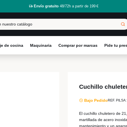
Envío gratuito
48/72h a partir de 199 €
e de cocina
Maquinaria
Comprar por marcas
Pide tu pr
Cuchillo chulete
Bajo Pedido
REF. PILSA:
El cuchillo chuletero de 
martillada de acero inoxida
mantenimiento y un agarr