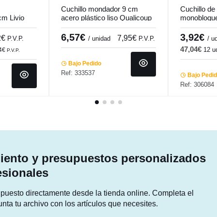
Cuchillo mondador 9 cm
Cuchillo d
m Livio
acero plástico liso Qualicoup
monobloque
Pro.cooker
Elios Pro.m
6,57€
3,92€
2€
7,95€
P.V.P.
/ unidad
P.V.P.
/ u
47,04€
12 u
44€
P.V.P.
Bajo Pedido
Ref: 333537
Bajo Pedi
Ref: 306084
ento y presupuestos personalizados
esionales
supuesto directamente desde la tienda online. Completa el
unta tu archivo con los artículos que necesites.