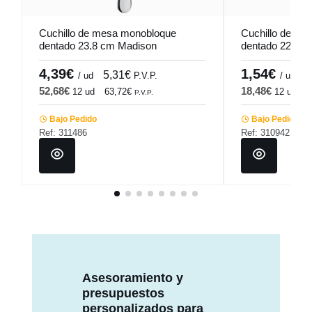
Cuchillo de mesa monobloque
Cuchillo de po
dentado 23,8 cm Madison
dentado 22 cm 
Pro.mundi
4,39€
1,54€
5,31€
1
/ ud
P.V.P.
/ ud
52,68€
18,48€
12 ud
63,72€
12 ud
2
P.V.P.
Bajo Pedido
Bajo Pedido
Ref: 311486
Ref: 310942
Asesoramiento y
presupuestos
personalizados para