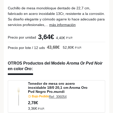
Cuchillo de mesa monobloque dentado de 22,7 cm,
fabricado en acero inoxidable 13Cr, resistente a la corrosión.
Su diseño elegante y cómodo agarre lo hace adecuado para
servicios profesionales,...
más información
3,64€
Precio por unidad
4,40€
P.V.P.
43,68€
52,80€
Precio por lote / 12 uds
P.V.P.
OTROS Productos del Modelo
Aroma Or Pvd Noir
en color
Oro
:
Tenedor de mesa oro acero
inoxidable 18/0 20,1 cm Aroma Oro
Pvd Negro Pro.mundi
Bajo Pedido
Ref: 306054
2,78€
3,36€
P.V.P.