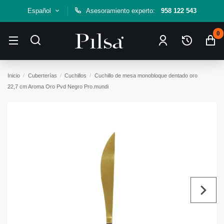
Español
Asesoramiento experto:
958 122 543
0
Inicio
Cuberterías
Cuchillos
Cuchillo de mesa monobloque dentado oro
22,7 cm Aroma Oro Pvd Negro Pro.mundi