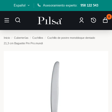
Español
Asesoramiento experto:
958 122 543
0
Inicio
Cuberterías
Cuchillos
Cuchillo de postre monobloque dentado
21,3 cm Baguette Pm Pro.mundi