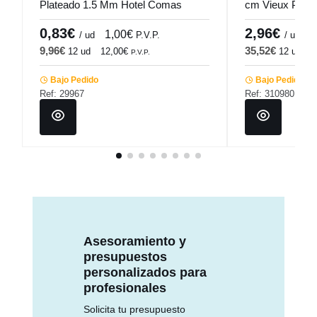
Plateado 1.5 Mm Hotel Comas
cm Vieux Pari
0,83€
2,96€
1,00€
3
/ ud
P.V.P.
/ ud
9,96€
35,52€
12 ud
12,00€
12 ud
4
P.V.P.
Bajo Pedido
Bajo Pedido
Ref: 29967
Ref: 310980
Asesoramiento y
presupuestos
personalizados para
profesionales
Solicita tu presupuesto