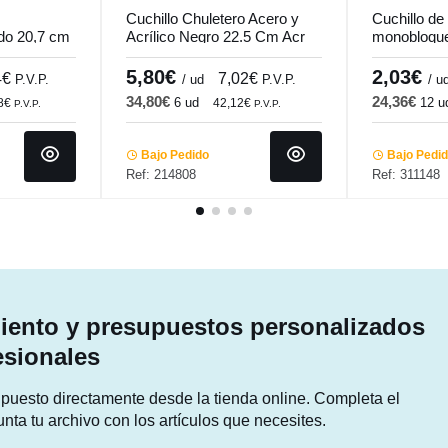
Cuchillo Chuletero Acero y
Cuchillo d
do 20,7 cm
Acrílico Negro 22.5 Cm Acr
monobloque
ro.mundi
Comas
Octave Pro
5,80€
2,03€
4€
7,02€
P.V.P.
/ ud
P.V.P.
/ u
34,80€
24,36€
6 ud
12 u
28€
42,12€
P.V.P.
P.V.P.
Bajo Pedido
Bajo Pedi
Ref: 214808
Ref: 311148
ento y presupuestos personalizados
esionales
supuesto directamente desde la tienda online. Completa el
unta tu archivo con los artículos que necesites.