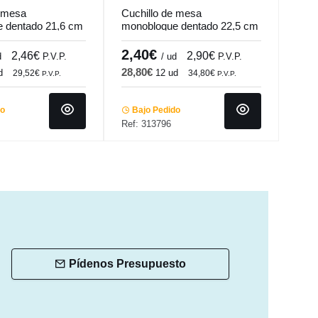
e mesa
Cuchillo de mesa
Cuch
 dentado 21,6 cm
monobloque dentado 22,5 cm
mono
.mundi
Baguette Pm Pro.mundi
Madi
2,40€
4,
2,46€
2,90€
d
P.V.P.
/ ud
P.V.P.
28,80€
49,
d
12 ud
29,52€
34,80€
P.V.P.
P.V.P.
do
Bajo Pedido
Ba
Ref: 313796
Ref:
Pídenos Presupuesto