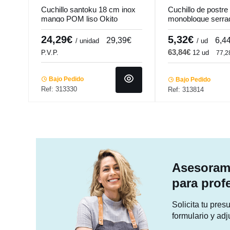
Cuchillo santoku 18 cm inox
Cuchillo de postre
mango POM liso Okito
monobloque serra
Pro.cooker
Vieux Paris Pm P
24,29€
5,32€
29,39€
6,4
/ unidad
/ ud
63,84€
P.V.P.
12 ud
77,
Bajo Pedido
Bajo Pedido
Ref: 313330
Ref: 313814
Asesorami
para prof
Solicita tu pre
formulario y adj