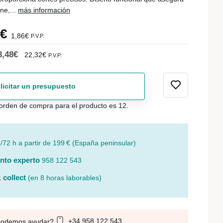
ne,...
más información
4€
1,86€
P.V.P.
8,48€
22,32€
P.V.P.
licitar un presupuesto
orden de compra para el producto es 12.
/72 h a partir de 199 € (España peninsular)
nto experto
958 122 543
 collect
(en 8 horas laborables)
+34 958 122 543
podemos ayudar?