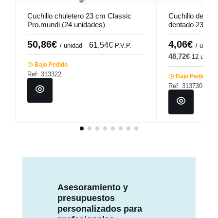
Cuchillo chuletero 23 cm Classic
Cuchillo de me
Pro.mundi (24 unidades)
dentado 23,5 c
Pro.mundi
50,86€
4,06€
61,54€
4
/ unidad
P.V.P.
/ ud
48,72€
12 ud
5
Bajo Pedido
Ref: 313322
Bajo Pedido
Ref: 313730
Asesoramiento y
presupuestos
personalizados para