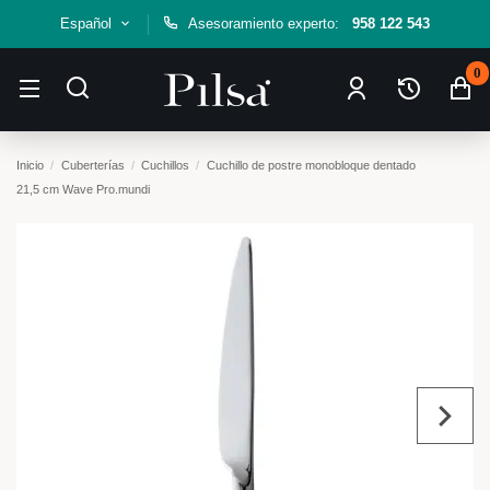
Español
Asesoramiento experto:
958 122 543
0
Inicio
Cuberterías
Cuchillos
Cuchillo de postre monobloque dentado
21,5 cm Wave Pro.mundi