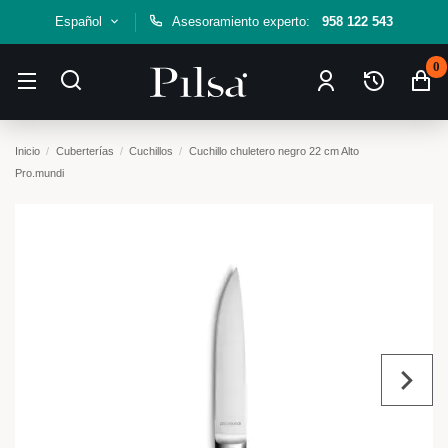
Español
Asesoramiento experto:
958 122 543
0
Inicio
Cuberterías
Cuchillos
Cuchillo chuletero negro 22 cm Alto
Pro.mundi