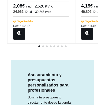
Pro.mundi
2,08€
4,15€
2,52€
5
/ ud
P.V.P.
/ ud
24,96€
49,80€
12 ud
30,24€
12 ud
6
P.V.P.
Bajo Pedido
Bajo Pedido
Ref: 313619
Ref: 311492
Asesoramiento y
presupuestos
personalizados para
profesionales
Solicita tu presupuesto
directamente desde la tienda