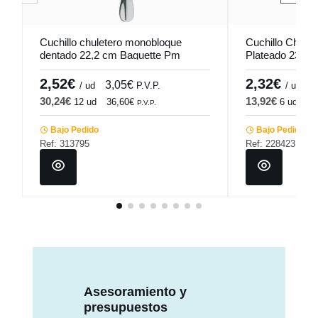
Cuchillo chuletero monobloque
Cuchillo Chulet
dentado 22,2 cm Baguette Pm
Plateado 23.2 
Pro.mundi
2,52€
2,32€
3,05€
2
/ ud
P.V.P.
/ ud
30,24€
13,92€
12 ud
36,60€
6 ud
16
P.V.P.
Bajo Pedido
Bajo Pedido
Ref: 313795
Ref: 228423
Asesoramiento y
presupuestos