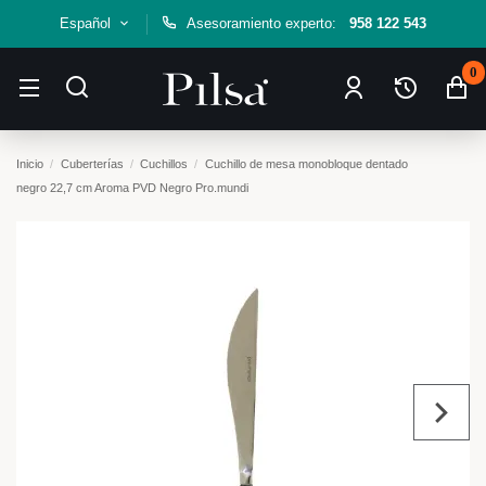
Español
Asesoramiento experto:
958 122 543
0
Inicio
Cuberterías
Cuchillos
Cuchillo de mesa monobloque dentado
negro 22,7 cm Aroma PVD Negro Pro.mundi