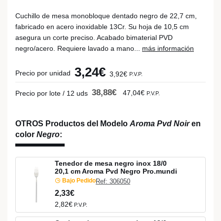
Cuchillo de mesa monobloque dentado negro de 22,7 cm,
fabricado en acero inoxidable 13Cr. Su hoja de 10,5 cm
asegura un corte preciso. Acabado bimaterial PVD
negro/acero. Requiere lavado a mano...
más información
3,24€
Precio por unidad
3,92€
P.V.P.
38,88€
47,04€
Precio por lote / 12 uds
P.V.P.
OTROS Productos del Modelo
Aroma Pvd Noir
en
color
Negro
:
Tenedor de mesa negro inox 18/0
20,1 cm Aroma Pvd Negro Pro.mundi
Bajo Pedido
Ref: 306050
2,33€
2,82€
P.V.P.