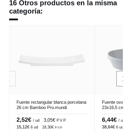
16 Otros productos en la misma
categoría:
Fuente rectangular blanca porcelana
Fuente ovalada
26 cm Bamboo Pro.mundi
23x16,5 cm Caf
2,52€
6,44€
3,05€
7
/ ud
P.V.P.
/ ud
15,12€
38,64€
6 ud
18,30€
6 ud
46
P.V.P.