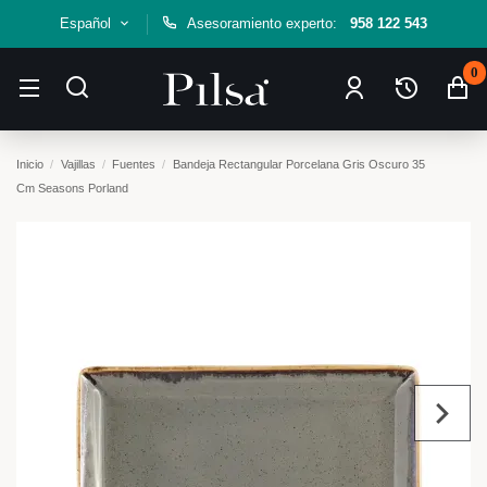
Español
Asesoramiento experto:
958 122 543
0
Inicio
Vajillas
Fuentes
Bandeja Rectangular Porcelana Gris Oscuro 35
Cm Seasons Porland