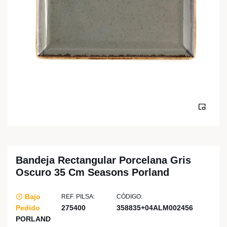
Bandeja Rectangular Porcelana Gris
Oscuro 35 Cm Seasons Porland
Bajo
REF. PILSA:
CÓDIGO:
Pedido
275400
358835+04ALM002456
PORLAND