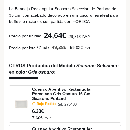
La Bandeja Rectangular Seasons Selección de Porland de
35 cm, con acabado decorado en gris oscuro, es ideal para
buffets o raciones compartidas en HORECA.
24,64€
Precio por unidad
29,81€
P.V.P.
49,28€
59,62€
Precio por lote / 2 uds
P.V.P.
OTROS Productos del Modelo
Seasons Selección
en color
Gris oscuro
:
Cuenco Aperitivo Rectangular
Porcelana Gris Oscuro 16 Cm
Seasons Porland
Bajo Pedido
Ref: 275403
6,33€
7,66€
P.V.P.
Cuenco Aperitivo Rectangular