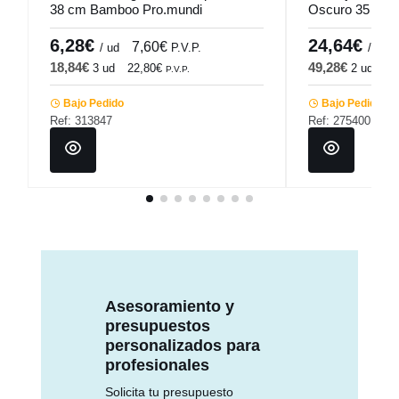
38 cm Bamboo Pro.mundi
Oscuro 35 Cm 
6,28€
24,64€
7,60€
/ ud
P.V.P.
/ ud
18,84€
49,28€
3 ud
22,80€
2 ud
59
P.V.P.
Bajo Pedido
Bajo Pedido
Ref: 313847
Ref: 275400
Asesoramiento y
presupuestos
personalizados para
profesionales
Solicita tu presupuesto