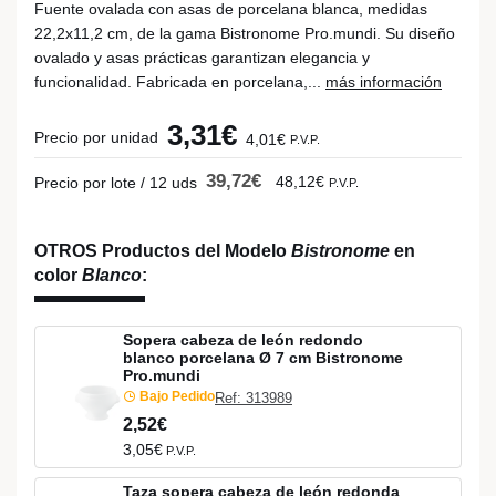
Fuente ovalada con asas de porcelana blanca, medidas
22,2x11,2 cm, de la gama Bistronome Pro.mundi. Su diseño
ovalado y asas prácticas garantizan elegancia y
funcionalidad. Fabricada en porcelana,...
más información
3,31€
Precio por unidad
4,01€
P.V.P.
39,72€
48,12€
Precio por lote / 12 uds
P.V.P.
OTROS Productos del Modelo
Bistronome
en
color
Blanco
:
Sopera cabeza de león redondo
blanco porcelana Ø 7 cm Bistronome
Pro.mundi
Bajo Pedido
Ref: 313989
2,52€
3,05€
P.V.P.
Taza sopera cabeza de león redonda