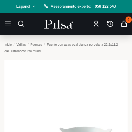
Español
Asesoramiento experto:
958 122 543
0
Inicio
Vajillas
Fuentes
Fuente con asas oval blanca porcelana 22,2x11,2
cm Bistronome Pro.mundi