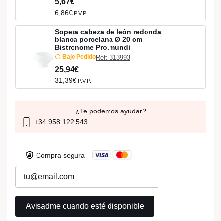
5,67€
6,86€
P.V.P.
Sopera cabeza de león redonda
blanca porcelana Ø 20 cm
Bistronome Pro.mundi
Bajo Pedido
Ref: 313993
25,94€
31,39€
P.V.P.
¿Te podemos ayudar?
+34 958 122 543
Compra segura