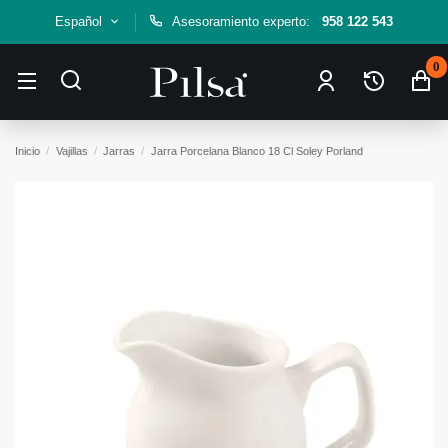
Español
Asesoramiento experto:
958 122 543
0
Inicio
Vajillas
Jarras
Jarra Porcelana Blanco 18 Cl Soley Porland