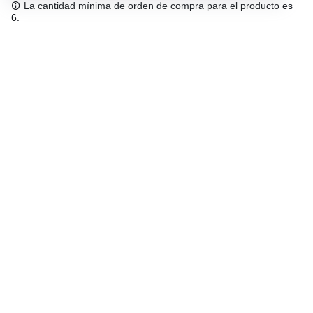
La cantidad mínima de orden de compra para el producto es
6.
Envío gratuíto
48/72 h a partir de 199 € (España peninsular)
Asesoramiento experto
958 122 543