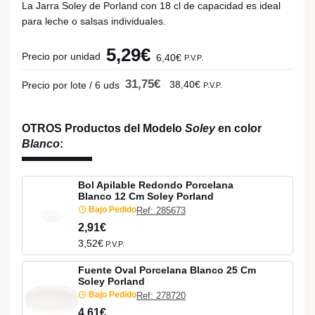
La Jarra Soley de Porland con 18 cl de capacidad es ideal
para leche o salsas individuales.
5,29€
Precio por unidad
6,40€
P.V.P.
31,75€
38,40€
Precio por lote / 6 uds
P.V.P.
OTROS Productos del Modelo
Soley
en color
Blanco
:
Bol Apilable Redondo Porcelana
Blanco 12 Cm Soley Porland
Bajo Pedido
Ref: 285673
2,91€
3,52€
P.V.P.
Fuente Oval Porcelana Blanco 25 Cm
Soley Porland
Bajo Pedido
Ref: 278720
4,61€