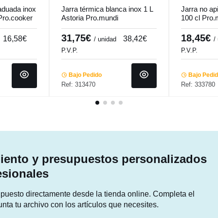
aduada inox
Jarra térmica blanca inox 1 L
Jarra no ap
Pro.cooker
Astoria Pro.mundi
100 cl Pro
31,75€
18,45€
16,58€
38,42€
/ unidad
/
P.V.P.
P.V.P.
Bajo Pedido
Bajo Pedi
Ref: 313470
Ref: 333780
ento y presupuestos personalizados
esionales
supuesto directamente desde la tienda online. Completa el
unta tu archivo con los artículos que necesites.