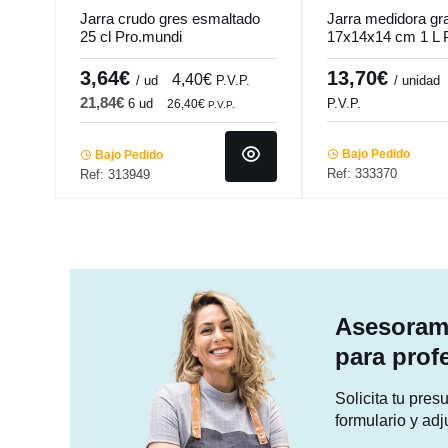
Jarra crudo gres esmaltado
Jarra medidora gr
25 cl Pro.mundi
17x14x14 cm 1 L 
3,64€
13,70€
4,40€
/ ud
P.V.P.
/ unidad
21,84€
6 ud
P.V.P.
26,40€
P.V.P.
Bajo Pedido
Bajo Pedido
Ref: 333370
Ref: 313949
Asesorami
para prof
Solicita tu pre
formulario y adj