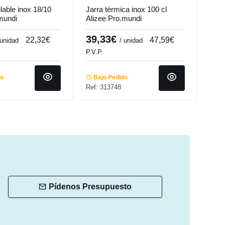
ilable inox 18/10
Jarra térmica inox 100 cl
Jarr
.mundi
Alizee Pro.mundi
cl A
39,33€
31
22,32€
47,59€
 unidad
/ unidad
P.V.P.
P.V.P
do
Bajo Pedido
Ba
Ref: 313748
Ref:
Pídenos Presupuesto