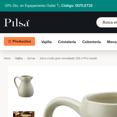
-10% Dto. en Equipamiento Outlet 🏷️
Código: OUTLET10
Productos
Vajilla
Cristalería
Cubertería
Menaj
Inicio
Vajillas
Jarras
Jarra crudo gres esmaltado 100 cl Pro.mundi