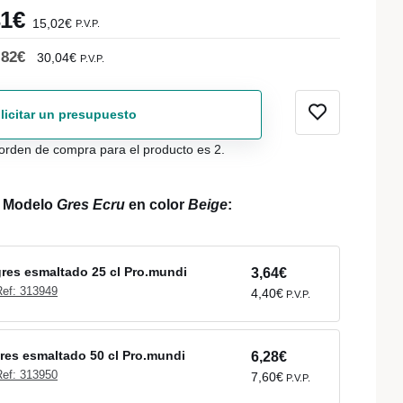
41€
15,02€
P.V.P.
,82€
30,04€
P.V.P.
licitar un presupuesto
orden de compra para el producto es 2.
l Modelo
Gres Ecru
en color
Beige
:
gres esmaltado 25 cl Pro.mundi
3,64€
Ref: 313949
4,40€
P.V.P.
gres esmaltado 50 cl Pro.mundi
6,28€
Ref: 313950
7,60€
P.V.P.