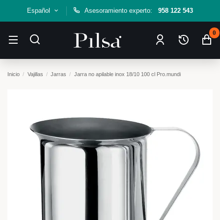
Español
Asesoramiento experto:
958 122 543
0
Inicio
Vajillas
Jarras
Jarra no apilable inox 18/10 100 cl Pro.mundi