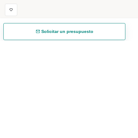
Solicitar un presupuesto
Envío gratuíto
48/72 h a partir de 199 € (España peninsular)
Asesoramiento experto