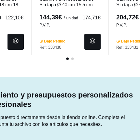
18 cm 18 L
Sin tapa Ø 40 cm 15,5 cm
Sin tapa Ø
er
19,4 L Qualiplus Pro.cooker
Qualiplus P
144,39€
204,72
122,10€
174,71€
d
/ unidad
P.V.P.
P.V.P.
Bajo Pedido
Bajo Pedi
Ref: 333430
Ref: 333431
ento y presupuestos personalizados
esionales
supuesto directamente desde la tienda online. Completa el
unta tu archivo con los artículos que necesites.