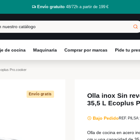
Envío gratuito
48/72h a partir de 199 €
e de cocina
Maquinaria
Comprar por marcas
Pide tu pr
coplus Pro.cooker
Envío gratis
Olla inox Sin re
35,5 L Ecoplus 
Bajo Pedido
REF. PILSA:
Olla de cocina en acero in
cm y una capacidad de 35,