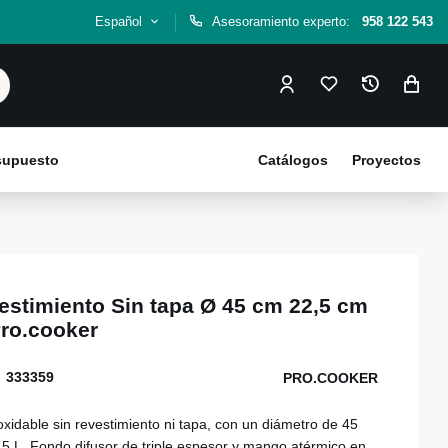
Español
Asesoramiento experto:
958 122 543
esupuesto
Catálogos
Proyectos
vestimiento Sin tapa Ø 45 cm 22,5 cm
Pro.cooker
333359
PRO.COOKER
oxidable sin revestimiento ni tapa, con un diámetro de 45
5 L. Fondo difusor de triple espesor y mango atérmico en