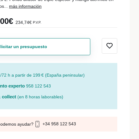
os...
más información
,00€
234,74€
P.V.P.
licitar un presupuesto
/72 h a partir de 199 € (España peninsular)
nto experto
958 122 543
 collect
(en 8 horas laborables)
+34 958 122 543
podemos ayudar?