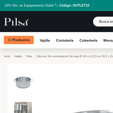
-10% Dto. en Equipamiento Outlet 🏷️
Código: OUTLET10
Productos
Vajilla
Cristalería
Cubertería
Menaj
Inicio
Vajillas
Ollas
Olla inox Sin revestimiento Sin tapa Ø 45 cm 22,5 cm 35,5 L E