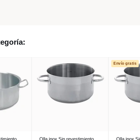
egoría:
Envío gratis
stimiento
Olla inox Sin revestimiento
Olla inox S