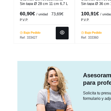
Sin tapa Ø 28 cm 11 cm 6,7 L
Sin tapa Ø 36 cm 
Qualiplus Pro.cooker
Ecoplus Pro.cook
60,90€
100,91€
73,69€
/ unidad
/ unida
P.V.P.
P.V.P.
Bajo Pedido
Bajo Pedido
Ref: 333427
Ref: 333360
Asesorami
para prof
Solicita tu pre
formulario y adj