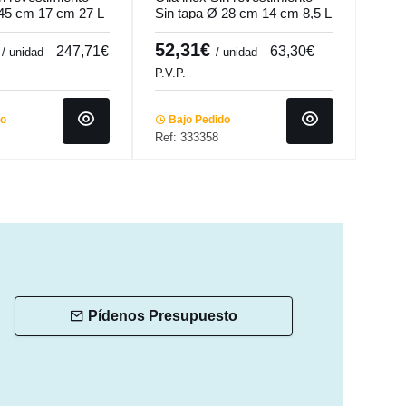
 45 cm 17 cm 27 L
Sin tapa Ø 28 cm 14 cm 8,5 L
Sin 
ro.cooker
Ecoplus Pro.cooker
L Qu
€
52,31€
81
247,71€
63,30€
/ unidad
/ unidad
P.V.P.
P.V.P
do
Bajo Pedido
Ba
Ref: 333358
Ref:
Pídenos Presupuesto