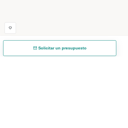
Solicitar un presupuesto
Envío gratuíto
48/72 h a partir de 199 € (España peninsular)