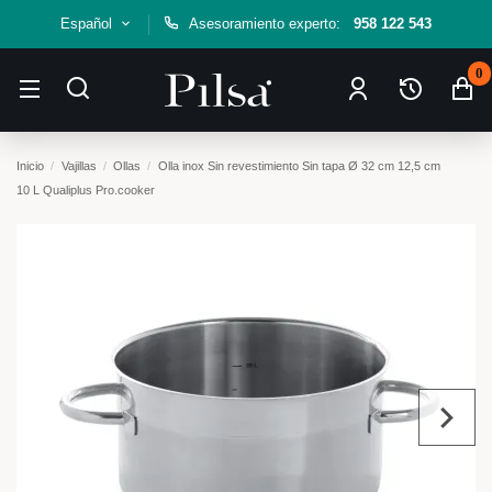
Español
Asesoramiento experto:
958 122 543
0
Inicio
Vajillas
Ollas
Olla inox Sin revestimiento Sin tapa Ø 32 cm 12,5 cm
10 L Qualiplus Pro.cooker