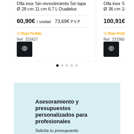
Olla inox Sin revestimiento Sin tapa
Olla inox Sin r
Ø 28 cm 11 cm 6,7 L Qualiplus
Ø 36 cm 18 cm 
Pro.cooker
Pro.cooker
60,90€
100,91€
73,69€
/ unidad
P.V.P.
/ un
Bajo Pedido
Bajo Pedido
Ref: 333427
Ref: 333360
Asesoramiento y
presupuestos
personalizados para
profesionales
Solicita tu presupuesto