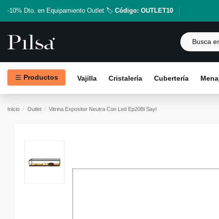
-10% Dto. en Equipamiento Outlet 🏷️
Código: OUTLET10
Productos
Vajilla
Cristalería
Cubertería
Menaj
Inicio
Outlet
Vitrina Expositor Neutra Con Led Ep20Bl Sayl