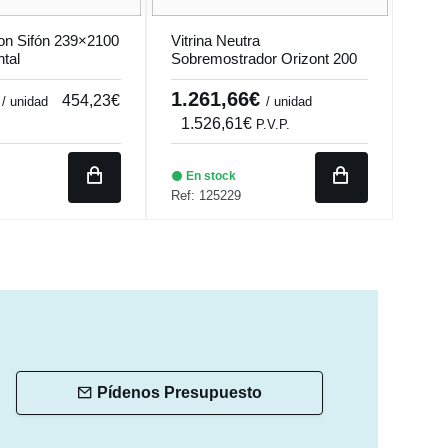
on Sifón 239×2100
Vitrina Neutra
Cale
tal
Sobremostrador Orizont 200
Gra
Q
€
1.261,66€
61
454,23€
/ unidad
/ unidad
1.526,61€
P.V.P.
P.V.P
En stock
En
Ref: 125229
Ref:
Pídenos Presupuesto