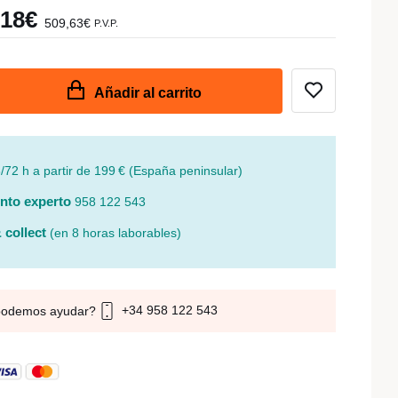
,18€
509,63€
P.V.P.
Añadir al carrito
/72 h a partir de 199 € (España peninsular)
nto experto
958 122 543
 collect
(en 8 horas laborables)
+34 958 122 543
podemos ayudar?