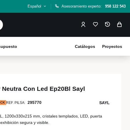
Español
Asesoramiento experto:
958 122 543
esupuesto
Catálogos
Proyectos
r Neutra Con Led Ep20Bl Sayl
295770
SAYL
OCK
REF. PILSA:
YL, 1200x330x215 mm, cristales templados, LED, puerta
 exhibición segura y visible.