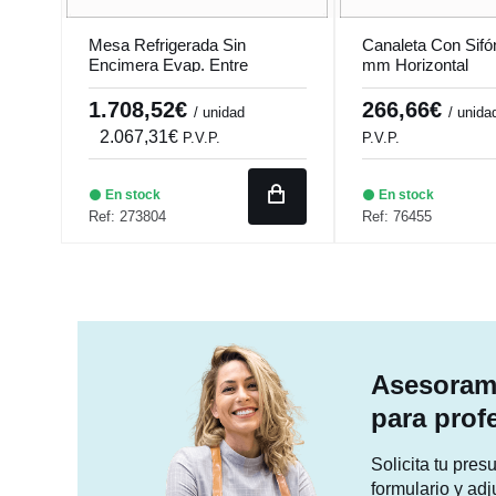
Mesa Refrigerada Sin
Canaleta Con Sif
Encimera Evap. Entre
mm Horizontal
Puertas Coreco Mrg-150
1.708,52€
266,66€
/ unidad
/ unida
2.067,31€
P.V.P.
P.V.P.
En stock
En stock
Ref: 273804
Ref: 76455
Asesorami
para prof
Solicita tu pre
formulario y adj