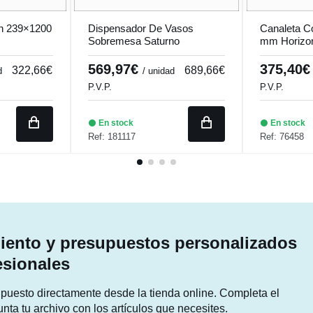
ón 239×1200
Dispensador De Vasos
Canaleta C
Sobremesa Saturno
mm Horizon
S1100704
569,97€
375,40
322,66€
689,66€
d
/ unidad
P.V.P.
P.V.P.
En stock
En stock
Ref: 181117
Ref: 76458
ento y presupuestos personalizados
esionales
supuesto directamente desde la tienda online. Completa el
unta tu archivo con los artículos que necesites.