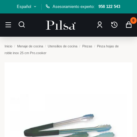
Español
Asesoramiento experto:
958 122 543
0
Inicio
Menaje de cocina
Utensilios de cocina
Pinzas
Pinza hojas de
roble inox 25 cm Pro.cooker