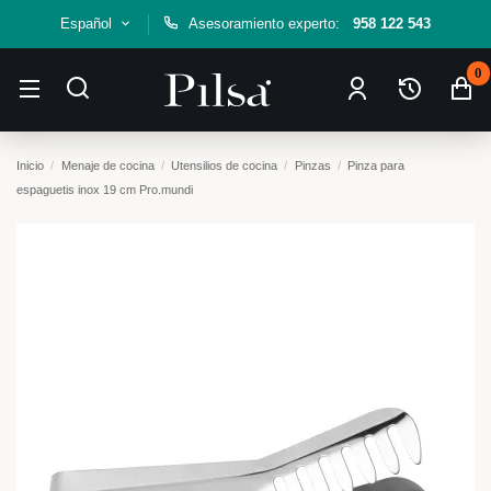
Español
Asesoramiento experto:
958 122 543
0
Inicio
Menaje de cocina
Utensilios de cocina
Pinzas
Pinza para
espaguetis inox 19 cm Pro.mundi