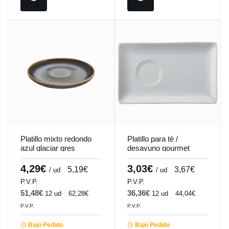
Platillo mixto redondo
Platillo para té /
azul glaciar gres
desayuno gourmet
esmaltado Ø 14 cm
rectangular blanco
Snow Pro.mundi
porcelana 21 cm Edina
4,29€
3,03€
5,19€
3,67€
/ ud
/ ud
Pro.mundi
P.V.P.
P.V.P.
51,48€
36,36€
12 ud
62,28€
12 ud
44,04€
P.V.P.
P.V.P.
Bajo Pedido
Bajo Pedido