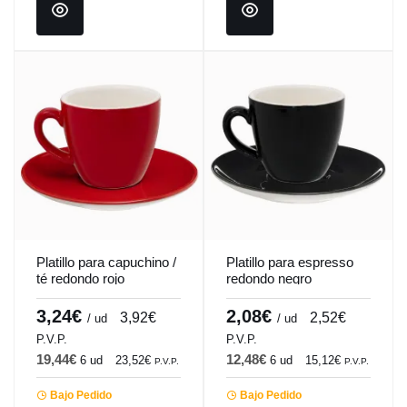
Platillo para capuchino /
Platillo para espresso
té redondo rojo
redondo negro
porcelana Ø 14 cm
porcelana Ø 12 cm
Emotions Pro.mundi
Emotions Pro.mundi
3,24€
2,08€
3,92€
2,52€
/ ud
/ ud
P.V.P.
P.V.P.
19,44€
12,48€
6 ud
23,52€
6 ud
15,12€
P.V.P.
P.V.P.
Bajo Pedido
Bajo Pedido