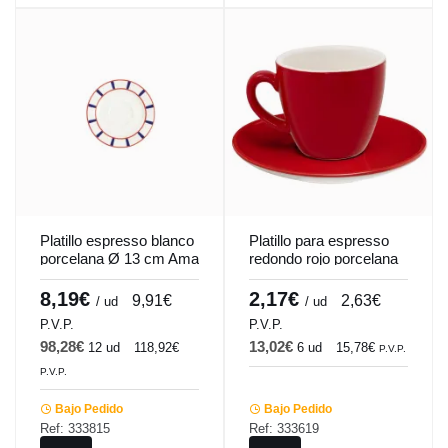
Platillo espresso blanco
Platillo para espresso
porcelana Ø 13 cm Ama
redondo rojo porcelana
Pro.mundi
Ø 12 cm Emotions
Pro.mundi
8,19€
2,17€
9,91€
2,63€
/ ud
/ ud
P.V.P.
P.V.P.
98,28€
13,02€
12 ud
118,92€
6 ud
15,78€
P.V.P.
P.V.P.
Bajo Pedido
Bajo Pedido
Ref: 333815
Ref: 333619