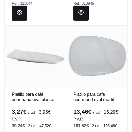
Ref: 313844
Ref: 313945
Platillo para café
Platillo para café
gourmand oval blanco
gourmand oval marfil
porcelana 23 cm
porcelana 33 cm
Prismo Pro.mundi
Pro.mundi
3,27€
13,46€
3,96€
16,29€
/ ud
/ ud
P.V.P.
P.V.P.
39,24€
161,52€
12 ud
47,52€
12 ud
195,48€