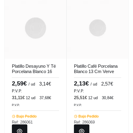
Platillo Desayuno Y Té
Platillo Café Porcelana
Porcelana Blanco 16
Blanco 13 Cm Verve
Cm Verve Vista Alegre
Vista Alegre
2,59€
2,13€
3,14€
2,57€
/ ud
/ ud
P.V.P.
P.V.P.
31,11€
25,51€
12 ud
37,68€
12 ud
30,84€
P.V.P.
P.V.P.
Bajo Pedido
Bajo Pedido
Ref: 286061
Ref: 286069