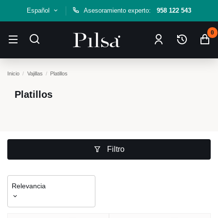
Español
Asesoramiento experto:
958 122 543
0
Inicio
Vajillas
Platillos
Platillos
Filtro
Relevancia