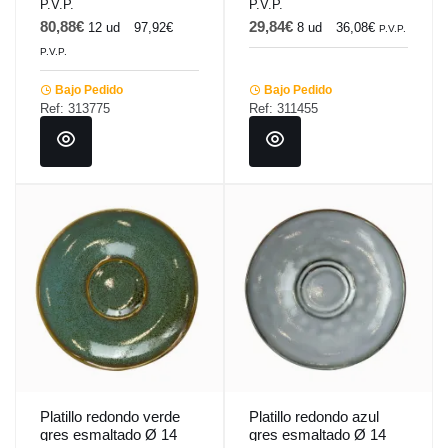
P.V.P.
P.V.P.
80,88€
29,84€
12 ud
97,92€
8 ud
36,08€
P.V.P.
P.V.P.
Bajo Pedido
Bajo Pedido
Ref: 313775
Ref: 311455
Platillo redondo verde
Platillo redondo azul
gres esmaltado Ø 14
gres esmaltado Ø 14