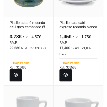
Platillo para té redondo
Platillo para café
azul gres esmaltado Ø
expreso redondo blanco
14 cm Magic Accolade
porcelana Ø 13 cm
Cafett Pro.mundi
3,78€
1,45€
4,57€
1,75€
/ ud
/ ud
P.V.P.
P.V.P.
22,68€
17,40€
6 ud
27,42€
12 ud
21,00€
P.V.P.
P.V.P.
Bajo Pedido
Bajo Pedido
Ref: 313685
Ref: 333585