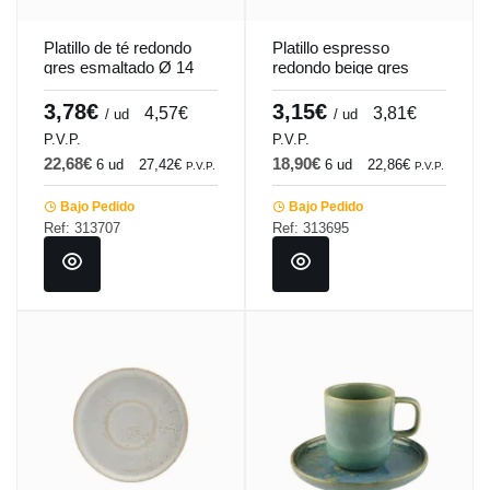
Platillo de té redondo
Platillo espresso
gres esmaltado Ø 14
redondo beige gres
cm Tornado Accolade
esmaltado Ø 12 cm
Sand Accolade
3,78€
3,15€
4,57€
3,81€
/ ud
/ ud
P.V.P.
P.V.P.
22,68€
18,90€
6 ud
27,42€
6 ud
22,86€
P.V.P.
P.V.P.
Bajo Pedido
Bajo Pedido
Ref: 313707
Ref: 313695