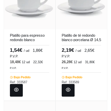
Platillo para espresso
Platillo de té redondo
redondo blanco
blanco porcelana Ø 14,5
porcelana Ø 13 cm
cm Cafett Pro.mundi
Cafett Pro.mundi
1,54€
2,19€
1,86€
2,65€
/ ud
/ ud
P.V.P.
P.V.P.
18,48€
26,28€
12 ud
22,32€
12 ud
31,80€
P.V.P.
P.V.P.
Bajo Pedido
Bajo Pedido
Ref: 333587
Ref: 333589