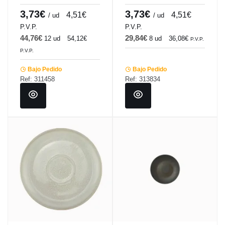
cm Sky Pro.mundi
cm Sky Pro.mundi
3,73€
3,73€
4,51€
4,51€
/ ud
/ ud
P.V.P.
P.V.P.
44,76€
29,84€
12 ud
54,12€
8 ud
36,08€
P.V.P.
P.V.P.
Bajo Pedido
Bajo Pedido
Ref: 311458
Ref: 313834