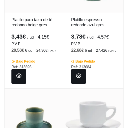
Platillo para taza de té
Platillo espresso
redondo beige gres
redondo azul gres
esmaltado Ø 14 cm
esmaltado Ø 12 cm
Sand Accolade
Magic Accolade
3,43€
3,78€
4,15€
4,57€
/ ud
/ ud
P.V.P.
P.V.P.
20,58€
22,68€
6 ud
24,90€
6 ud
27,42€
P.V.P.
P.V.P.
Bajo Pedido
Bajo Pedido
Ref: 313696
Ref: 313684