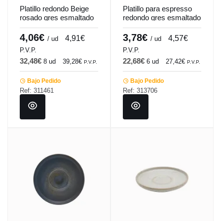
Platillo redondo Beige
Platillo para espresso
rosado gres esmaltado
redondo gres esmaltado
Ø 14 cm Pearl
Ø 12 cm Tornado
Pro.mundi
Accolade
4,06€
3,78€
4,91€
4,57€
/ ud
/ ud
P.V.P.
P.V.P.
32,48€
22,68€
8 ud
39,28€
6 ud
27,42€
P.V.P.
P.V.P.
Bajo Pedido
Bajo Pedido
Ref: 311461
Ref: 313706