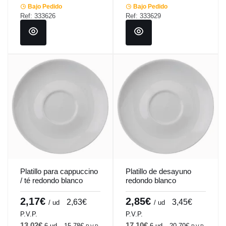
Bajo Pedido
Bajo Pedido
Ref: 333626
Ref: 333629
Platillo para cappuccino
Platillo de desayuno
/ té redondo blanco
redondo blanco
porcelana Ø 14 cm
porcelana Ø 16 cm
Emotions Pro.mundi
Emotions Pro.mundi
2,17€
2,85€
2,63€
3,45€
/ ud
/ ud
P.V.P.
P.V.P.
13,02€
17,10€
6 ud
15,78€
6 ud
20,70€