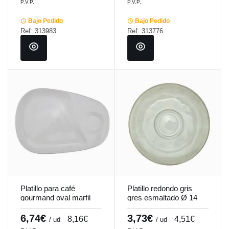
P.V.P.
P.V.P.
Bajo Pedido
Bajo Pedido
Ref: 313983
Ref: 313776
Platillo para café
Platillo redondo gris
gourmand oval marfil
gres esmaltado Ø 14
porcelana 23 cm
cm Sky Pro.mundi
Pro.mundi
6,74€
3,73€
8,16€
4,51€
/ ud
/ ud