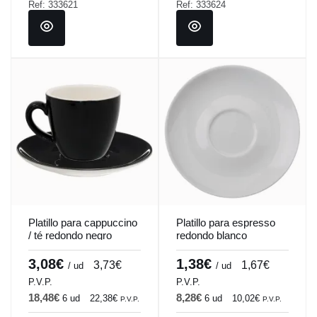
Ref: 333621
Ref: 333624
Platillo para cappuccino
Platillo para espresso
/ té redondo negro
redondo blanco
porcelana Ø 14 cm
porcelana Ø 12 cm
Emotions Pro.mundi
Emotions Pro.mundi
3,08€
1,38€
3,73€
1,67€
/ ud
/ ud
P.V.P.
P.V.P.
18,48€
8,28€
6 ud
22,38€
6 ud
10,02€
P.V.P.
P.V.P.