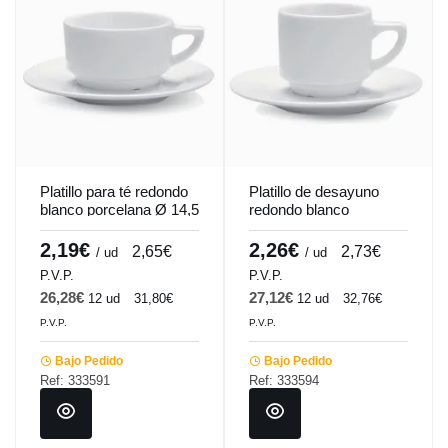
Platillo para té redondo
Platillo de desayuno
blanco porcelana Ø 14,5
redondo blanco
cm Cafett Pro.mundi
porcelana Ø 15,8 cm
Cafett Pro.mundi
2,19€
2,26€
2,65€
2,73€
/ ud
/ ud
P.V.P.
P.V.P.
26,28€
27,12€
12 ud
31,80€
12 ud
32,76€
P.V.P.
P.V.P.
Bajo Pedido
Bajo Pedido
Ref: 333591
Ref: 333594