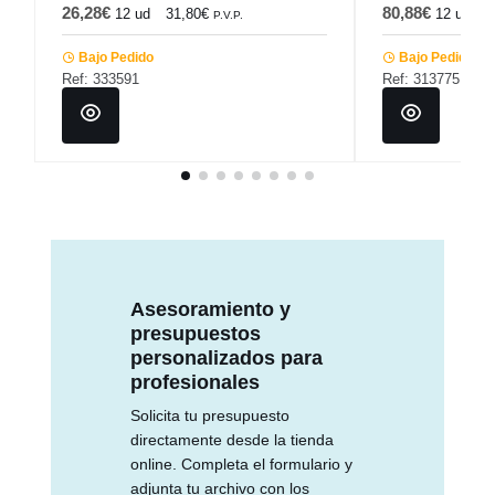
26,28€
80,88€
12 ud
31,80€
12 ud
9
P.V.P.
Bajo Pedido
Bajo Pedido
Ref: 333591
Ref: 313775
Asesoramiento y
presupuestos
personalizados para
profesionales
Solicita tu presupuesto
directamente desde la tienda
online. Completa el formulario y
adjunta tu archivo con los