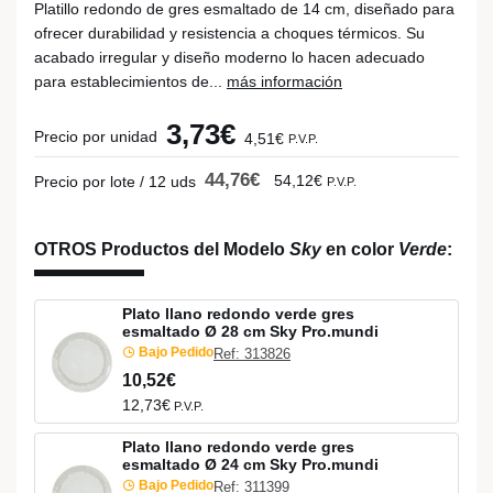
Platillo redondo de gres esmaltado de 14 cm, diseñado para
ofrecer durabilidad y resistencia a choques térmicos. Su
acabado irregular y diseño moderno lo hacen adecuado
para establecimientos de...
más información
3,73€
Precio por unidad
4,51€
P.V.P.
44,76€
54,12€
Precio por lote / 12 uds
P.V.P.
OTROS Productos del Modelo
Sky
en color
Verde
:
Plato llano redondo verde gres
esmaltado Ø 28 cm Sky Pro.mundi
Bajo Pedido
Ref: 313826
10,52€
12,73€
P.V.P.
Plato llano redondo verde gres
esmaltado Ø 24 cm Sky Pro.mundi
Bajo Pedido
Ref: 311399