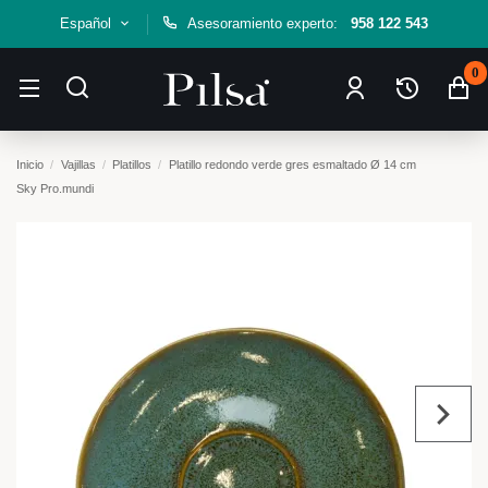
Español
Asesoramiento experto:
958 122 543
0
Inicio
Vajillas
Platillos
Platillo redondo verde gres esmaltado Ø 14 cm
Sky Pro.mundi