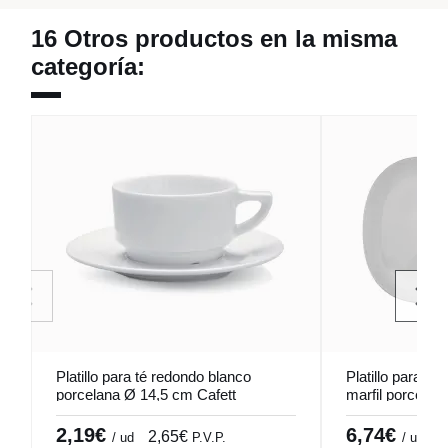
16 Otros productos en la misma
categoría:
Platillo para té redondo blanco
Platillo para c
porcelana Ø 14,5 cm Cafett
marfil porcela
Pro.mundi
2,19€
6,74€
2,65€
8
/ ud
P.V.P.
/ ud