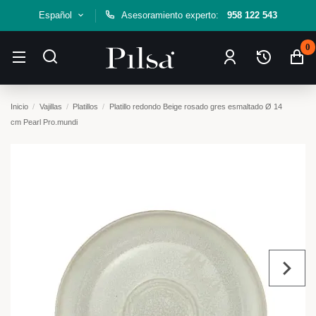
Español
Asesoramiento experto:
958 122 543
0
Inicio
Vajillas
Platillos
Platillo redondo Beige rosado gres esmaltado Ø 14
cm Pearl Pro.mundi