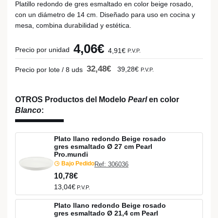
Platillo redondo de gres esmaltado en color beige rosado,
con un diámetro de 14 cm. Diseñado para uso en cocina y
mesa, combina durabilidad y estética.
4,06€
Precio por unidad
4,91€
P.V.P.
32,48€
39,28€
Precio por lote / 8 uds
P.V.P.
OTROS Productos del Modelo
Pearl
en color
Blanco
:
Plato llano redondo Beige rosado
gres esmaltado Ø 27 cm Pearl
Pro.mundi
Bajo Pedido
Ref: 306036
10,78€
13,04€
P.V.P.
Plato llano redondo Beige rosado
gres esmaltado Ø 21,4 cm Pearl