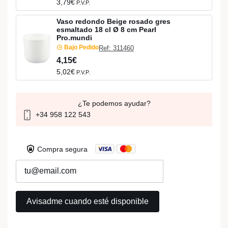
3,79€
P.V.P.
Vaso redondo Beige rosado gres
esmaltado 18 cl Ø 8 cm Pearl
Pro.mundi
Bajo Pedido
Ref: 311460
4,15€
5,02€
P.V.P.
¿Te podemos ayudar?
+34 958 122 543
Compra segura