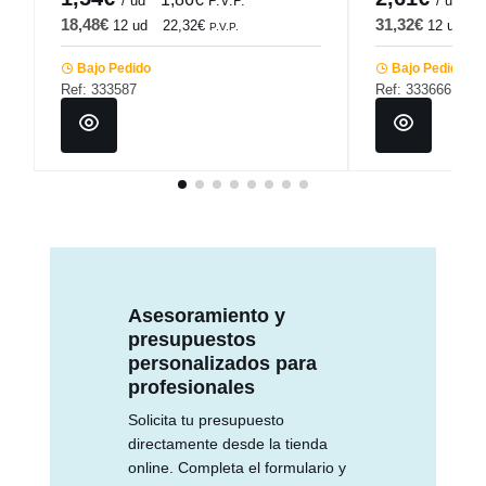
/ ud
P.V.P.
/ ud
18,48€
31,32€
12 ud
22,32€
12 ud
3
P.V.P.
Bajo Pedido
Bajo Pedido
Ref: 333587
Ref: 333666
Asesoramiento y
presupuestos
personalizados para
profesionales
Solicita tu presupuesto
directamente desde la tienda
online. Completa el formulario y