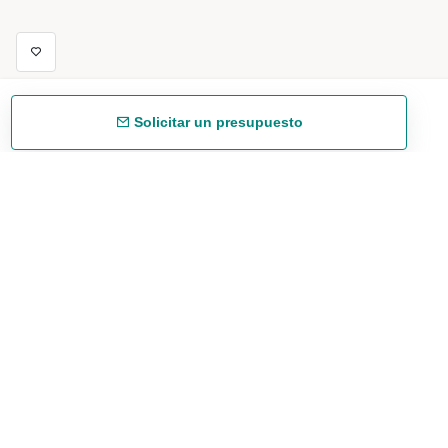
Solicitar un presupuesto
Envío gratuíto
48/72 h a partir de 199 € (España peninsular)