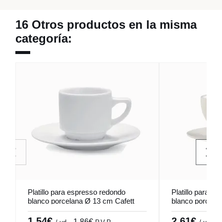
16 Otros productos en la misma
categoría:
Platillo para espresso redondo
Platillo para ca
blanco porcelana Ø 13 cm Cafett
blanco porcela
Pro.mundi
Pro.mundi
1,54€
2,61€
1,86€
3