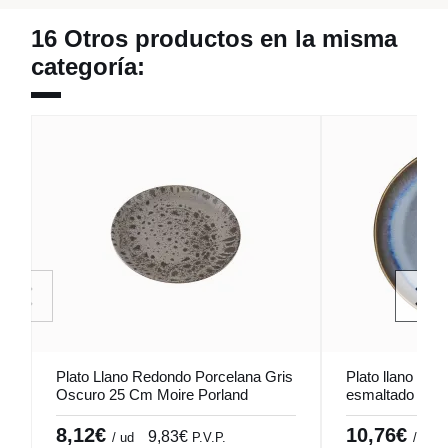
16 Otros productos en la misma
categoría:
Plato Llano Redondo Porcelana Gris
Plato llano redo
Oscuro 25 Cm Moire Porland
esmaltado Ø 2
Pro.mundi
8,12€
10,76€
9,83€
/ ud
P.V.P.
/ ud