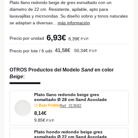
Plato llano redondo beige de gres esmaltado con un
diámetro de 22 cm. Resistente, apilable, apto para
lavavajillas y microondas. Su diseño sobrio y tonos naturales
se adaptan a diversas...
más información
6,93€
Precio por unidad
8,39€
P.V.P.
41,58€
50,34€
Precio por lote / 6 uds
P.V.P.
OTROS Productos del Modelo
Sand
en color
Beige
:
Plato llano redondo beige gres
esmaltado Ø 28 cm Sand Accolade
Bajo Pedido
Ref: 313692
8,14€
9,85€
P.V.P.
Plato hondo redondo beige gres
esmaltado Ø 22 cm Sand Accolade