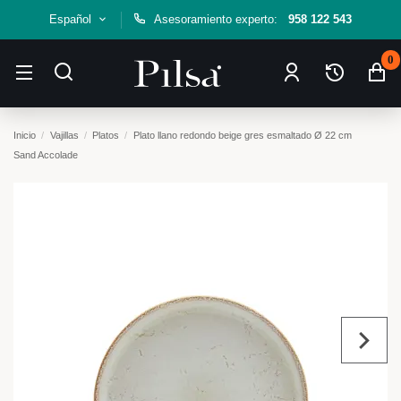
Español
Asesoramiento experto:
958 122 543
0
Inicio
Vajillas
Platos
Plato llano redondo beige gres esmaltado Ø 22 cm
Sand Accolade