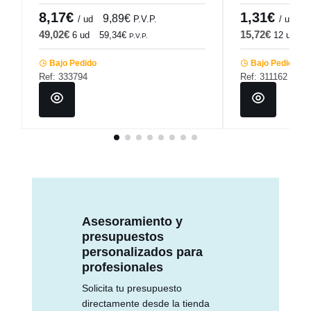
Pro.mundi
Pro.mundi
8,17€
1,31€
9,89€
1
/ ud
P.V.P.
/ ud
49,02€
15,72€
6 ud
59,34€
12 ud
1
P.V.P.
Bajo Pedido
Bajo Pedido
Ref: 333794
Ref: 311162
Asesoramiento y
presupuestos
personalizados para
profesionales
Solicita tu presupuesto
directamente desde la tienda