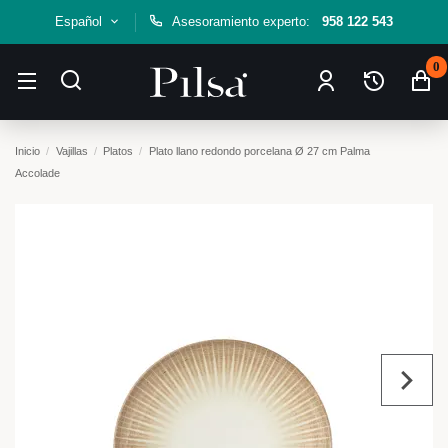
Español
Asesoramiento experto:
958 122 543
0
Inicio
Vajillas
Platos
Plato llano redondo porcelana Ø 27 cm Palma
Accolade