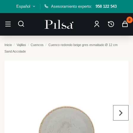
Español
Asesoramiento experto:
958 122 543
0
Inicio
Vajillas
Cuencos
Cuenco redondo beige gres esmaltado Ø 12 cm
Sand Accolade