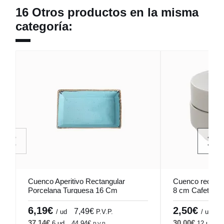
16 Otros productos en la misma
categoría:
Cuenco Aperitivo Rectangular
Cuenco redondo
Porcelana Turquesa 16 Cm
8 cm Cafett Pr
Seasons Porland
6,19€
2,50€
7,49€
3
/ ud
P.V.P.
/ ud
37,14€
30,00€
6 ud
44,94€
12 ud
3
P.V.P.