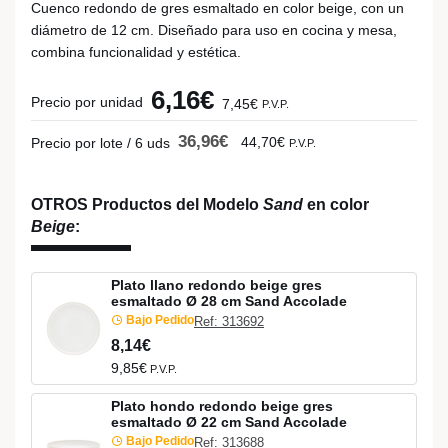
Cuenco redondo de gres esmaltado en color beige, con un
diámetro de 12 cm. Diseñado para uso en cocina y mesa,
combina funcionalidad y estética.
6,16€
Precio por unidad
7,45€
P.V.P.
36,96€
44,70€
Precio por lote / 6 uds
P.V.P.
OTROS Productos del Modelo
Sand
en color
Beige
:
Plato llano redondo beige gres
esmaltado Ø 28 cm Sand Accolade
Bajo Pedido
Ref: 313692
8,14€
9,85€
P.V.P.
Plato hondo redondo beige gres
esmaltado Ø 22 cm Sand Accolade
Bajo Pedido
Ref: 313688