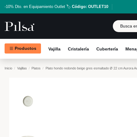
-10% Dto. en Equipamiento Outlet 🏷️
Código: OUTLET10
Productos
Vajilla
Cristalería
Cubertería
Menaj
Inicio
Vajillas
Platos
Plato hondo redondo beige gres esmaltado Ø 22 cm Aurora A