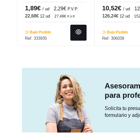
Pro.mundi
Pro.mundi
1,89€
10,52€
2,29€
12
/ ud
P.V.P.
/ ud
22,68€
126,24€
12 ud
12 ud
27,48€
15
P.V.P.
Bajo Pedido
Bajo Pedido
Ref: 333935
Ref: 306039
Asesorami
para prof
Solicita tu pre
formulario y adj