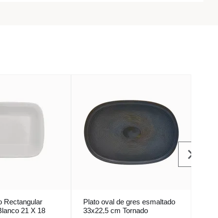
o Rectangular
Plato oval de gres esmaltado
Plat
Blanco 21 X 18
33x22,5 cm Tornado
Ø 2