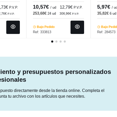
Pro.mundi
Cm Bach P
10,57€
5,97€
,73€
12,79€
P.V.P.
/ ud
P.V.P.
/ u
253,68€
35,82€
24 ud
6 ud
2,76€
306,96€
P.V.P.
P.V.P.
Bajo Pedido
Bajo Pedi
Ref: 333813
Ref: 284573
ento y presupuestos personalizados
esionales
supuesto directamente desde la tienda online. Completa el
unta tu archivo con los artículos que necesites.