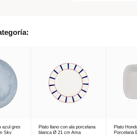
tegoría:
o azul gres
Plato llano con ala porcelana
Plato Hond
m Sky
blanca Ø 21 cm Ama
Porcelana 