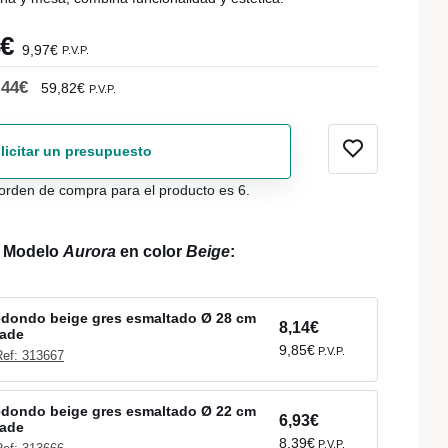
4€
9,97€
P.V.P.
,44€
59,82€
P.V.P.
licitar un presupuesto
orden de compra para el producto es 6.
l Modelo
Aurora
en color
Beige
:
redondo beige gres esmaltado Ø 28 cm
8,14€
lade
9,85€
P.V.P.
Ref: 313667
redondo beige gres esmaltado Ø 22 cm
6,93€
lade
8,39€
P.V.P.