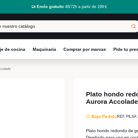
Envío gratuito
48/72h a partir de 199 €
e de cocina
Maquinaria
Comprar por marcas
Pide tu pr
ccolade
Plato hondo red
Aurora Accolade
Bajo Pedido
REF. PILSA:
Plato hondo redondo de gr
Diseñado para uso en coci