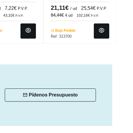
orland
Accolade
21,11€
7,
7,22€
25,54€
d
P.V.P.
/ ud
P.V.P.
84,44€
85,
4 ud
43,32€
102,16€
P.V.P.
P.V.P.
do
Bajo Pedido
Ba
Ref: 313700
Ref:
Pídenos Presupuesto