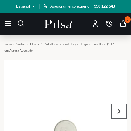
Español
Asesoramiento experto:
958 122 543
0
Inicio
Vajillas
Platos
Plato llano redondo beige de gres esmaltado Ø 17
cm Aurora Accolade